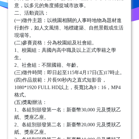
意，以多元的角度捕捉城市故事。
二、活動資訊：
(一)徵件主題：以桃園相關的人事時地物為題材進
行創作，如人文風情、地標建築、自然景觀或生活
現場等。
(二)參賽資格：分為校園組及社會組。
1、校園組：具國內高中職及以上正式學籍之學
生。
2、社會組：不限國籍、年齡。
(三)徵件時間：即日起至115年4月17日(五)17時止。
(四)作品規範：片長90秒內之直式短影音，
1080*1920 FULL HD以上，長寬比為9：16，MP4
格式。
(五)獎勵辦法：
1、各組別頒發第一名：新臺幣30,000 元及獎狀乙
紙、獎座乙座。
2、各組別頒發第二名：新臺幣20,000 元及獎狀乙
紙、獎座乙座。