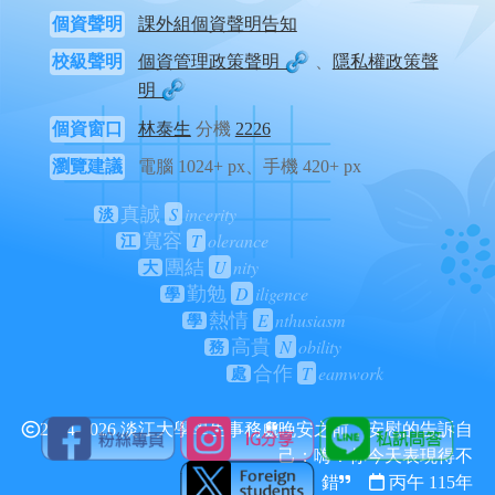
個資聲明
課外組個資聲明告知
校級聲明
個資管理政策聲明
、
隱私權政策聲
明
個資窗口
林泰生
分機
2226
瀏覽建議
電腦 1024+ px、手機 420+ px
S
incerity
真誠
淡
T
olerance
寬容
江
U
nity
團結
大
D
iligence
勤勉
學
E
nthusiasm
熱情
學
N
obility
高貴
務
T
eamwork
合作
處
2024-2026 淡江大學學生事務處
晚安之前，安慰的告訴自
己：嗨！你今天表現得不
錯
丙午 115年