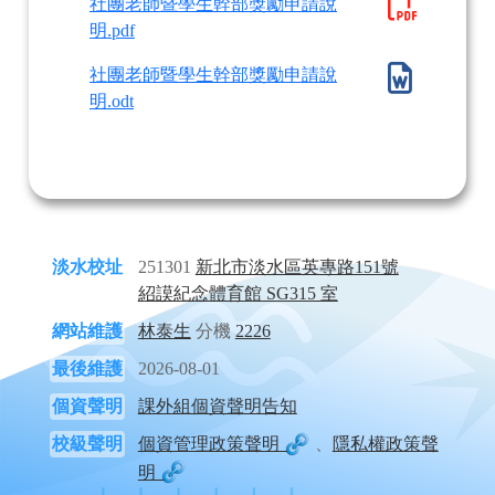
社團老師暨學生幹部獎勵申請說
明.pdf
社團老師暨學生幹部獎勵申請說
明.odt
淡水校址
251301
新北市淡水區英專路151號
紹謨紀念體育館 SG315 室
網站維護
林泰生
分機
2226
最後維護
2026-08-01
個資聲明
課外組個資聲明告知
校級聲明
個資管理政策聲明
、
隱私權政策聲
明