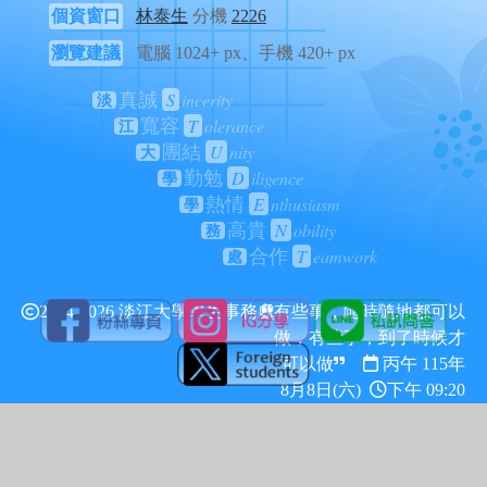
個資窗口
林泰生
分機
2226
瀏覽建議
電腦 1024+ px、手機 420+ px
S
incerity
真誠
淡
T
olerance
寬容
江
U
nity
團結
大
D
iligence
勤勉
學
E
nthusiasm
熱情
學
N
obility
高貴
務
T
eamwork
合作
處
2024-2026 淡江大學學生事務處
有些事，隨時隨地都可以
做，有些事，到了時候才
可以做
丙午 115年
8月8日(六)
下午 09:20