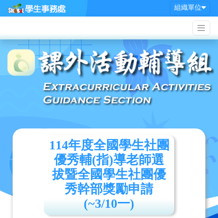
組織單位
114年度全國學生社團
優秀輔(指)導老師選
拔暨全國學生社團優
秀幹部獎勵申請
(~3/10一)