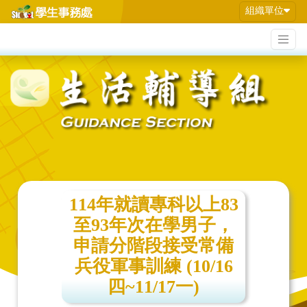
組織單位
114年就讀專科以上83
至93年次在學男子，
申請分階段接受常備
兵役軍事訓練 (10/16
四~11/17一)