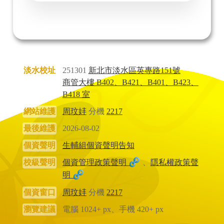
淡水校址
251301
新北市淡水區英專路151號
商管大樓 B402、B421、B401、B423、
B418 室
網站維護
周玟妦
分機
2217
最後維護
2026-08-02
個資聲明
生輔組個資聲明告知
校級聲明
個資管理政策聲明
、
隱私權政策聲
明
個資窗口
周玟妦
分機
2217
瀏覽建議
電腦 1024+ px、手機 420+ px