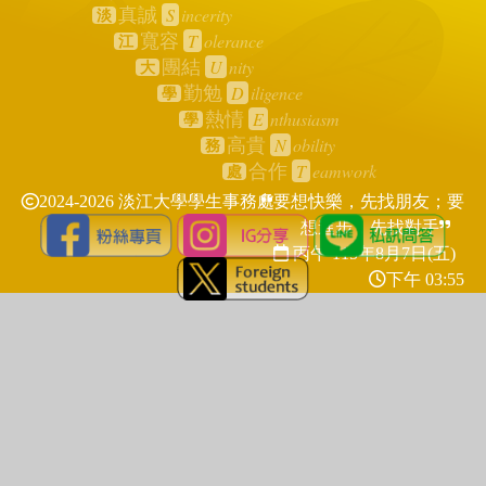
S
incerity
真誠
淡
T
olerance
寬容
江
U
nity
團結
大
D
iligence
勤勉
學
E
nthusiasm
熱情
學
N
obility
高貴
務
T
eamwork
合作
處
2024-2026 淡江大學學生事務處
要想快樂，先找朋友；要
想進步，先找對手
丙午 115年
8月7日(五)
下午 03:55