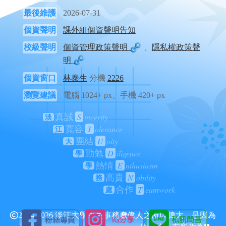
最後維護
2026-07-31
個資聲明
課外組個資聲明告知
校級聲明
個資管理政策聲明
、
隱私權政策聲
明
個資窗口
林泰生
分機
2226
瀏覽建議
電腦 1024+ px、手機 420+ px
S
incerity
真誠
淡
T
olerance
寬容
江
U
nity
團結
大
D
iligence
勤勉
學
E
nthusiasm
熱情
學
N
obility
高貴
務
T
eamwork
合作
處
2024-2026 淡江大學學生事務處
偉人之所以偉大，是因為