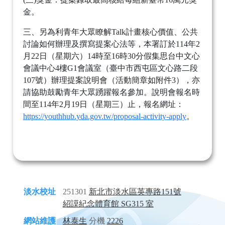
金。
三、另為利青年大眾瞭解Talk計畫核心價值、公共
討論如何辦理及撰寫提案心法等，本署訂於114年2
月22日（星期六）14時至16時30分假集思台中文心
會議中心4樓G1會議室（臺中市西屯區文心路二段
107號）辦理提案說明會（活動簡章如附件3），亦
請協助鼓勵青年大眾踴躍報名參加。說明會報名時
間至114年2月19日（星期三）止，報名網址：
https://youthhub.yda.gov.tw/proposal-activity-apply
。
淡水校址
251301
新北市淡水區英專路151號
紹謨紀念體育館 SG315 室
網站維護
林泰生
分機
2226