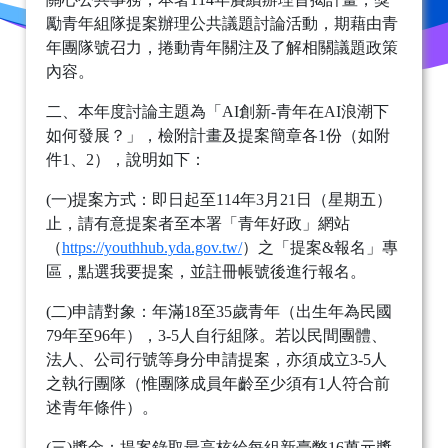
勵青年組隊提案辦理公共議題討論活動，期藉由青
年團隊號召力，捲動青年關注及了解相關議題政策
內容。
二、本年度討論主題為「AI創新-青年在AI浪潮下
如何發展？」，檢附計畫及提案簡章各1份（如附
件1、2），說明如下：
(一)提案方式：即日起至114年3月21日（星期五）
止，請有意提案者至本署「青年好政」網站
（
https://youthhub.yda.gov.tw/
）之「提案&報名」專
區，點選我要提案，並註冊帳號後進行報名。
(二)申請對象：年滿18至35歲青年（出生年為民國
79年至96年），3-5人自行組隊。若以民間團體、
法人、公司行號等身分申請提案，亦須成立3-5人
之執行團隊（惟團隊成員年齡至少須有1人符合前
述青年條件）。
(三)獎金：提案錄取最高核給每組新臺幣16萬元獎