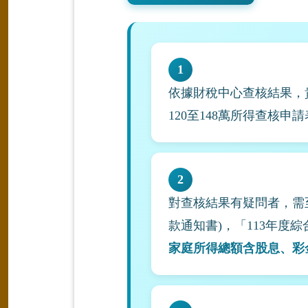
1
依據財稅中心查核結果，
120至148萬所得查核申
2
對查核結果有疑問者，需至
款通知書)，「113年度
家庭所得總額含股息、彩