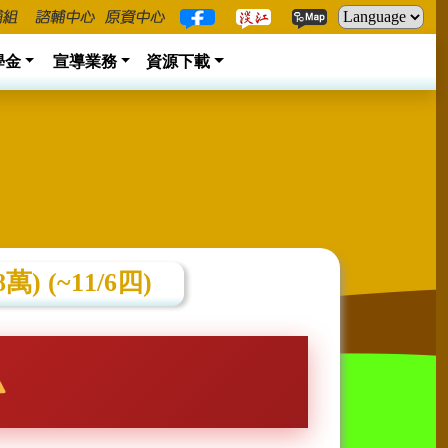
學金
宣導業務
資源下載
 (~11/6四)