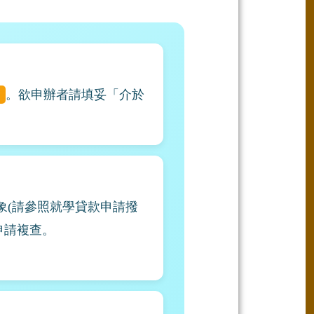
。欲申辦者請填妥「介於
象(請參照就學貸款申請撥
申請複查。