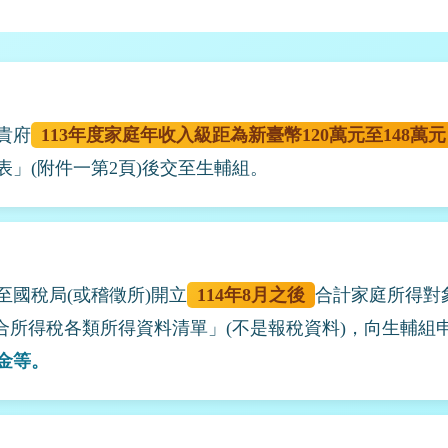
貴府
113年度家庭年收入級距為新臺幣120萬元至148萬元
請表」(附件一第2頁)後交至生輔組。
國稅局(或稽徵所)開立
114年8月之後
合計家庭所得對
綜合所得稅各類所得資料清單」(不是報稅資料)，向生輔組
金等。