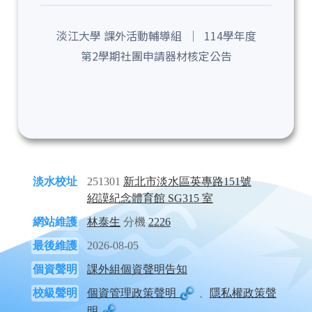
淡江大學 課外活動輔導組 ｜ 114學年度
第2學期社團申請器材核定公告
淡水校址
251301
新北市淡水區英專路151號
紹謨紀念體育館 SG315 室
網站維護
林泰生
分機
2226
最後維護
2026-08-05
個資聲明
課外組個資聲明告知
校級聲明
個資管理政策聲明
、
隱私權政策聲
明