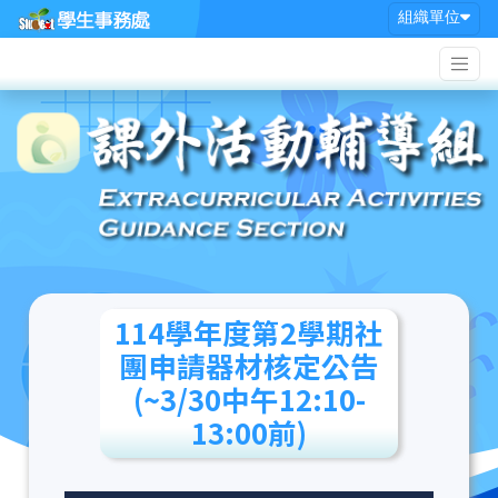
Skip
組織單位
to
content
114學年度第2學期社
團申請器材核定公告
(~3/30中午12:10-
13:00前)