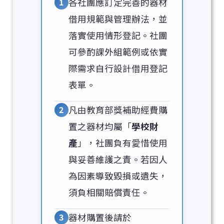
1
各社團應訂定完善的器材
借用規範與管理辦法，並
落實使用情形登記。社團
可參酌課外組範例或依實
際需求自行設計借用登記
表單。
2
凡由教育部獎補助經費購
置之器材均屬「
學校財
產
」，社團負有愛惜使用
與妥善維護之責。若因人
為因素導致毀損或遺失，
須負相關賠償責任。
3
器材購置後請於