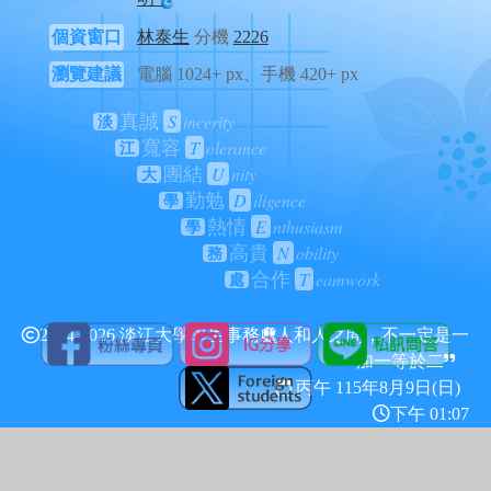
個資窗口
林泰生
分機
2226
瀏覽建議
電腦 1024+ px、手機 420+ px
S
incerity
真誠
淡
T
olerance
寬容
江
U
nity
團結
大
D
iligence
勤勉
學
E
nthusiasm
熱情
學
N
obility
高貴
務
T
eamwork
合作
處
2024-2026 淡江大學學生事務處
人和人之間，不一定是一
加一等於二
丙午 115年
8月9日(日)
下午 01:07