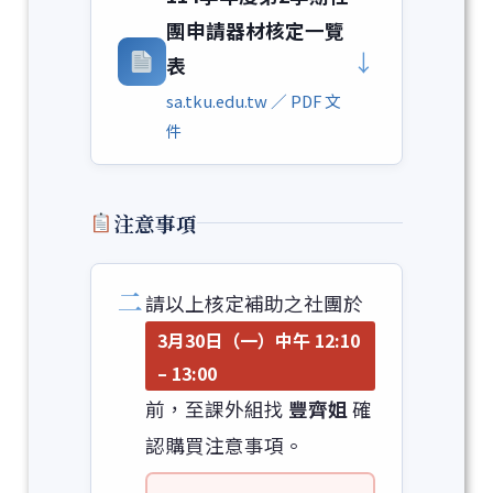
團申請器材核定一覽
↓
表
sa.tku.edu.tw ／ PDF 文
件
注意事項
二
請以上核定補助之社團於
3月30日（一）中午 12:10
– 13:00
前，至課外組找
豐齊姐
確
認購買注意事項。