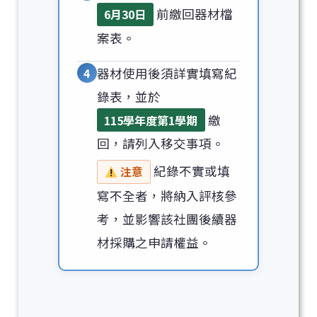
前繳回器材檔
6月30日
案表。
4
器材使用後須詳實填寫紀
錄表，並於
繳
115學年度第1學期
回，請列入移交事項。
紀錄不實或填
注意
寫不全者，將納入評核參
考，並影響該社團後續器
材採購之申請權益。