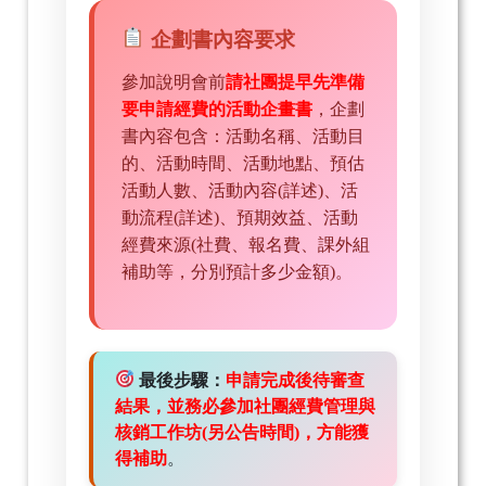
企劃書內容要求
參加說明會前
請社團提早先準備
要申請經費的活動企畫書
，企劃
書內容包含：活動名稱、活動目
的、活動時間、活動地點、預估
活動人數、活動內容(詳述)、活
動流程(詳述)、預期效益、活動
經費來源(社費、報名費、課外組
補助等，分別預計多少金額)。
最後步驟：
申請完成後待審查
結果，並務必參加社團經費管理與
核銷工作坊(另公告時間)，方能獲
得補助
。