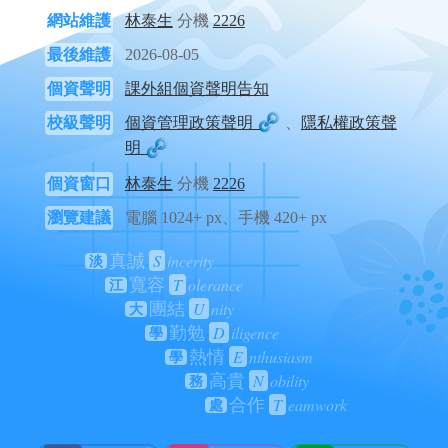
網站維護
林泰生
分機
2226
最後維護
2026-08-05
個資聲明
課外組個資聲明告知
校級聲明
個資管理政策聲明
、
隱私權政策聲
明
個資窗口
林泰生
分機
2226
瀏覽建議
電腦 1024+ px、手機 420+ px
S
incerity
真誠
淡
T
olerance
寬容
江
U
nity
團結
大
D
iligence
勤勉
學
E
nthusiasm
熱情
學
N
obility
高貴
務
T
eamwork
合作
處