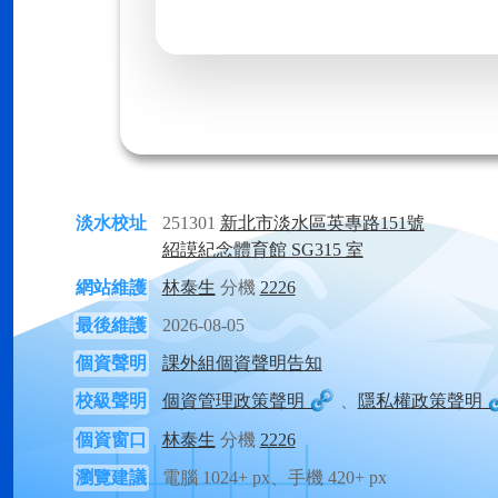
淡水校址
251301
新北市淡水區英專路151號
紹謨紀念體育館 SG315 室
網站維護
林泰生
分機
2226
最後維護
2026-08-05
個資聲明
課外組個資聲明告知
校級聲明
個資管理政策聲明
、
隱私權政策聲明
個資窗口
林泰生
分機
2226
瀏覽建議
電腦 1024+ px、手機 420+ px