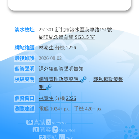
淡水校址
251301
新北市淡水區英專路151號
紹謨紀念體育館 SG315 室
網站維護
林泰生
分機
2226
最後維護
2026-08-02
個資聲明
課外組個資聲明告知
校級聲明
個資管理政策聲明
、
隱私權政策聲
明
個資窗口
林泰生
分機
2226
瀏覽建議
電腦 1024+ px、手機 420+ px
S
incerity
真誠
淡
T
olerance
寬容
江
U
nity
團結
大