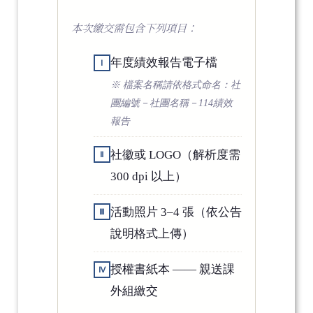
本次繳交需包含下列項目：
年度績效報告電子檔
Ⅰ
※ 檔案名稱請依格式命名：社
團編號－社團名稱－114績效
報告
社徽或 LOGO（解析度需
Ⅱ
300 dpi 以上）
活動照片 3–4 張（依公告
Ⅲ
說明格式上傳）
授權書紙本 —— 親送課
Ⅳ
外組繳交