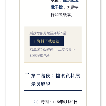
成後，
僅須繳交
電子檔
，無需另
行印製紙本。
績效報告及相關資料下載
↓ 資料下載連結
或至課外組網頁 → 上方列表 →
社團評鑑專區
二
第二階段：檔案資料展
示與解說
時間：
115年5月30日