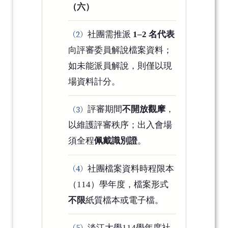
（六）
社團需推派
1–2 名代表
向評審委員解說檔案資料；
如未能派員解說，則僅以現
場資料計分。
評審期間
不開放觀摩
，
以維護評審秩序；出入會場
須全程
佩戴識別證
。
社團檔案資料時程限本
（114）學年度，檔案形式
不限
紙質檔本或電子檔。
淡江大學114學年度社