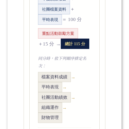
＋
社團檔案資料
＝ 100 分
平時表現
重點活動鼓勵方案
＋15 分
→
總計 115 分
同分時，依下列順序排定名
次：
檔案資料成績
→
平時表現
→
社團活動績效
→
組織運作
→
財物管理