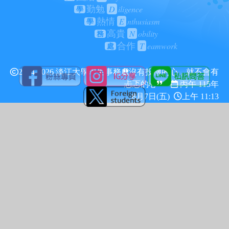
D
iligence
勤勉
學
E
nthusiasm
熱情
學
N
obility
高貴
務
T
eamwork
合作
處
2024-2026 淡江大學學生事務處
沒有投機的心，就不會有
忐忑的心
丙午 115年
8月7日(五)
上午 11:13