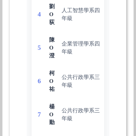
劉
人工智慧學系四
4
O
年級
荻
陳
企業管理學系四
5
O
年級
澄
柯
公共行政學系三
6
O
年級
祐
楊
公共行政學系三
7
O
年級
勤