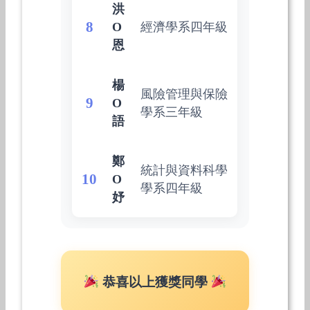
洪
8
O
經濟學系四年級
恩
楊
風險管理與保險
9
O
學系三年級
語
鄭
統計與資料科學
10
O
學系四年級
妤
恭喜以上獲獎同學