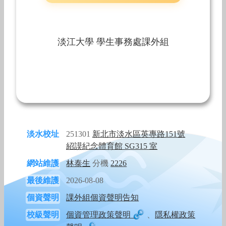
淡江大學 學生事務處課外組
淡水校址
251301
新北市淡水區英專路151號
紹謨紀念體育館 SG315 室
網站維護
林泰生
分機
2226
最後維護
2026-08-08
個資聲明
課外組個資聲明告知
校級聲明
個資管理政策聲明
、
隱私權政策