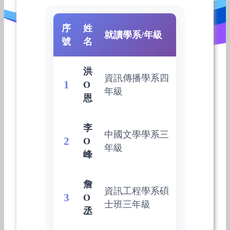
序
姓
就讀學系/年級
號
名
洪
資訊傳播學系四
1
O
年級
恩
李
中國文學學系三
2
O
年級
峰
詹
資訊工程學系碩
3
O
士班三年級
丞