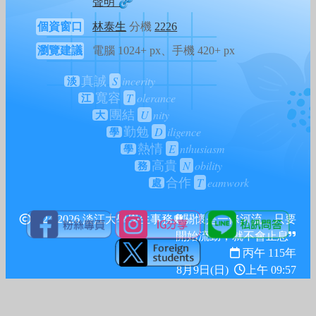
聲明
個資窗口
林泰生
分機
2226
瀏覽建議
電腦 1024+ px、手機 420+ px
S
incerity
真誠
淡
T
olerance
寬容
江
U
nity
團結
大
D
iligence
勤勉
學
E
nthusiasm
熱情
學
N
obility
高貴
務
T
eamwork
合作
處
2024-2026 淡江大學學生事務處
關懷是一條河流，只要
開始流動，就不會止息
丙午 115年
8月9日(日)
上午 09:57