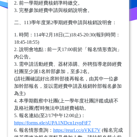
2. 前一學期經費核銷準時繳交。
3. 完整參加經費申請與核銷說明會。
二、113學年度第2學期經費申請與核銷說明會：
1. 時間：114年2月18日(二)18:45-20:30(報到時間：
18:45-18:55)
2. 說明會地點 : 前一天17:00前於「報名情形查詢」
內公告。
3. 需申請活動經費、器材添購、外聘指導老師經費
社團至少派1名幹部參加，至多2名。
(請社團確認好出席幹部後再報名，由其中一位參
加幹部報名，並以需經費申請及核銷幹部報名參加
為主)
4. 本學期觀察中社團(上一學年度社團評鑑成績不
及格社團)暫時無法申請經費補助。
5. 報名連結(至2/17中午12:00止)：
https://forms.gle/sUPA1NDcn1zypFtF7
6. 報名情形查詢：
https://reurl.cc/oVKE7V
(報名完成