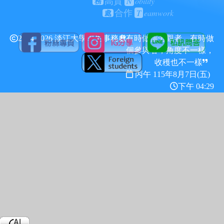
N
obility
高貴
務
T
eamwork
合作
處
2024-2026 淡江大學學生事務處
有時做個旁觀者，有時做
個參與者，角度不一樣，
收穫也不一樣
丙午 115年
8月7日(五)
下午 04:29