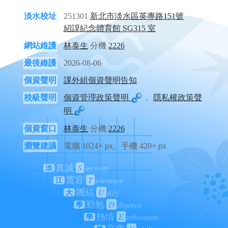
淡水校址
251301
新北市淡水區英專路151號
紹謨紀念體育館 SG315 室
網站維護
林泰生
分機
2226
最後維護
2026-08-06
個資聲明
課外組個資聲明告知
校級聲明
個資管理政策聲明
、
隱私權政策聲
明
個資窗口
林泰生
分機
2226
瀏覽建議
電腦 1024+ px、手機 420+ px
S
incerity
真誠
淡
T
olerance
寬容
江
U
nity
團結
大
D
iligence
勤勉
學
E
nthusiasm
熱情
學