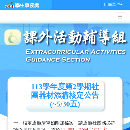
組織單位
113學年度第2學期社
團器材添購核定公告
(~5/30五)
一、核定通過清單如附加檔案，請通過社團務必詳
讀添購注意事項，並於
114年5月30日完成結案
。