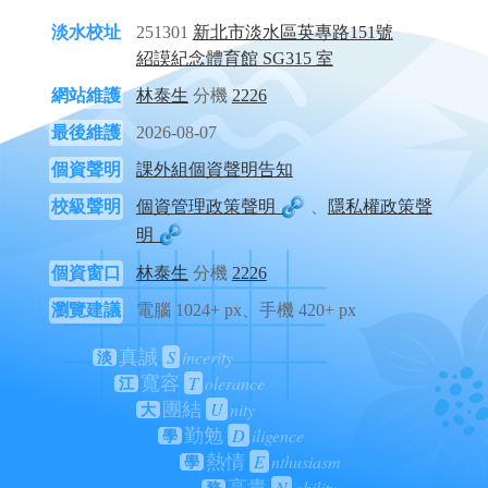
淡水校址
251301
新北市淡水區英專路151號
紹謨紀念體育館 SG315 室
網站維護
林泰生
分機
2226
最後維護
2026-08-07
個資聲明
課外組個資聲明告知
校級聲明
個資管理政策聲明
、
隱私權政策聲
明
個資窗口
林泰生
分機
2226
瀏覽建議
電腦 1024+ px、手機 420+ px
S
incerity
真誠
淡
T
olerance
寬容
江
U
nity
團結
大
D
iligence
勤勉
學
E
nthusiasm
熱情
學
N
obility