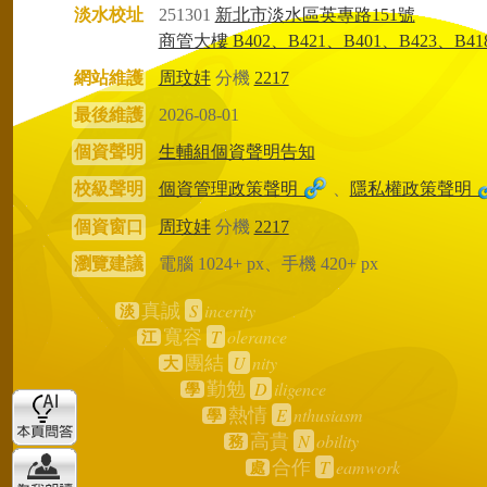
淡水校址
251301
新北市淡水區英專路151號
商管大樓 B402、B421、B401、B423、B41
網站維護
周玟妦
分機
2217
最後維護
2026-08-01
個資聲明
生輔組個資聲明告知
校級聲明
個資管理政策聲明
、
隱私權政策聲明
個資窗口
周玟妦
分機
2217
瀏覽建議
電腦 1024+ px、手機 420+ px
S
incerity
真誠
淡
T
olerance
寬容
江
U
nity
團結
大
D
iligence
勤勉
學
E
nthusiasm
熱情
學
N
obility
高貴
務
T
eamwork
合作
處