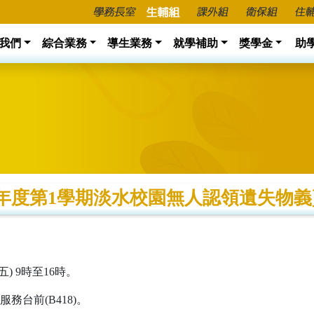
我們
綜合業務
導生業務
就學補助
獎學金
助
學年度第1學期淡水校園無人認領遺失物
) 9時至16時。
台前(B418)。