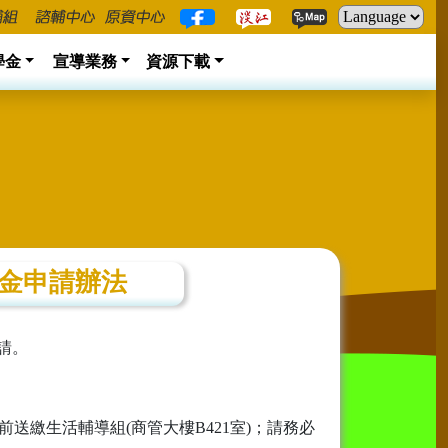
學金
宣導業務
資源下載
學金申請辦法
申請。
送繳生活輔導組(商管大樓B421室)；請務必