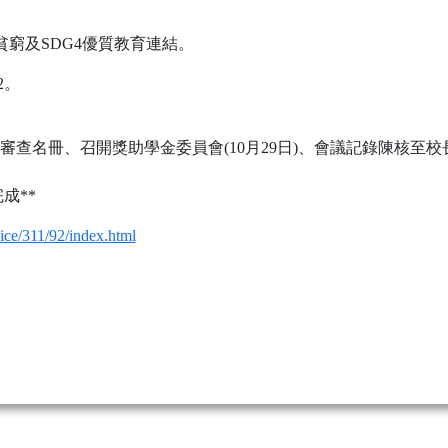
貧窮及SDG4優質教育連結。
2。
查名冊、召開獎助學金委員會(10月29日)、會議記錄陳核至校長
成**
rvice/311/92/index.html