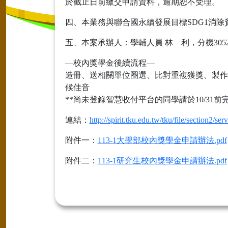
於截止日前繳交申請資料，逾期恕不受理。
四、本業務與聯合國永續發展目標SDG1消除
五、本案承辦人：學輔人員 林 利，分機305
—校內獎學金後續流程—
造冊、送相關單位圈選、比對重複獲獎、製作審
候佳音
**尚未登錄智慧收付平台的同學請於10/31前完
連結：
http://spirit.tku.edu.tw/tku/file/section2/se
附件一：
113-1大學部校內獎學金申請辦法.pdf
附件二：
113-1研究生校內獎學金申請辦法.pdf