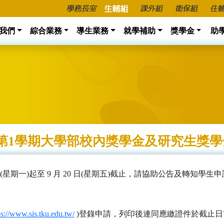
我們
綜合業務
導生業務
就學補助
獎學金
助
度第1學期大學部校內獎學金及研究生獎
(星期一)起至 9 月 20 日(星期五)截止，請協助公告及轉知學生
ps://www.sis.tku.edu.tw/
)登錄申請，列印後連同應繳證件於截止日前