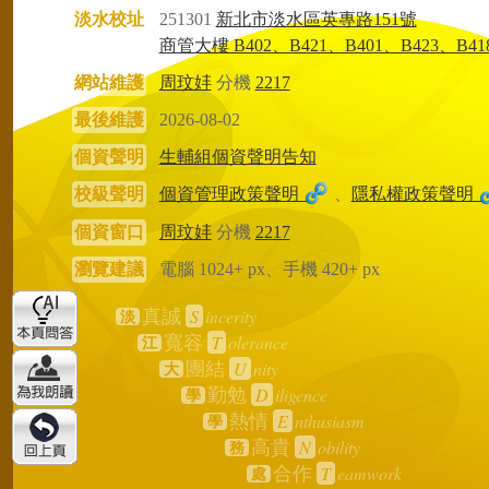
淡水校址
251301
新北市淡水區英專路151號
商管大樓 B402、B421、B401、B423、B41
網站維護
周玟妦
分機
2217
最後維護
2026-08-02
個資聲明
生輔組個資聲明告知
校級聲明
個資管理政策聲明
、
隱私權政策聲明
個資窗口
周玟妦
分機
2217
瀏覽建議
電腦 1024+ px、手機 420+ px
S
incerity
真誠
淡
T
olerance
寬容
江
U
nity
團結
大
D
iligence
勤勉
學
E
nthusiasm
熱情
學
N
obility
高貴
務
T
eamwork
合作
處