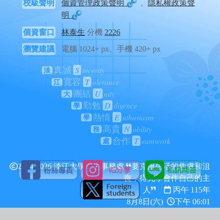
校級聲明
個資管理政策聲明
、
隱私權政策聲
明
個資窗口
林泰生
分機
2226
瀏覽建議
電腦 1024+ px、手機 420+ px
S
incerity
真誠
淡
T
olerance
寬容
江
U
nity
團結
大
D
iligence
勤勉
學
E
nthusiasm
熱情
學
N
obility
高貴
務
T
eamwork
合作
處
2024-2026 淡江大學學生事務處
要克服生活的焦慮和沮
喪，得先學會作自己的主
人
丙午 115年
8月8日(六)
下午 06:01