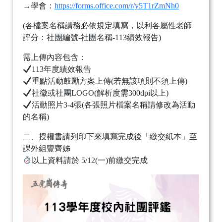
→學會：
https://forms.office.com/r/y5T1rZmNh0
(各檔案名稱請務必依規定填寫，以利各屬性老師
評分：社團編號-社團名稱-113績效報告)
需上傳內容包含：
113年度績效報告
重點活動鼓勵方案上傳(若無該項則不須上傳)
社徽或社團LOGO(解析度需300dpi以上)
活動照片3-4張(各張照片檔案名稱請修改為活動
的名稱)
二、授權書請列印下來填寫完成後「繳交紙本」至
課外組豐齊姊
以上資料請於 5/12(一)前繳交完成