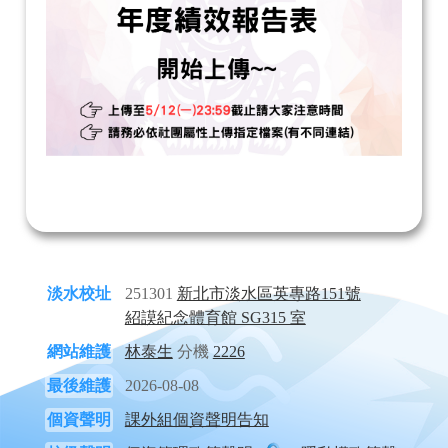
淡水校址
251301
新北市淡水區英專路151號
紹謨紀念體育館 SG315 室
網站維護
林泰生
分機
2226
最後維護
2026-08-08
個資聲明
課外組個資聲明告知