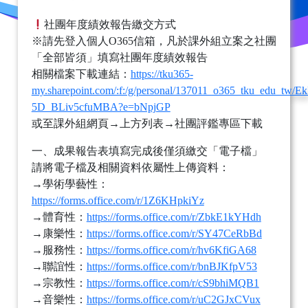
社團年度績效報告繳交方式
※請先登入個人O365信箱，凡於課外組立案之社團
「全部皆須」填寫社團年度績效報告
相關檔案下載連結：
https://tku365-
my.sharepoint.com/:f:/g/personal/137011_o365_tku_ed
5D_BLiv5cfuMBA?e=bNpjGP
或至課外組網頁→上方列表→社團評鑑專區下載
一、成果報告表填寫完成後僅須繳交「電子檔」
請將電子檔及相關資料依屬性上傳資料：
→學術學藝性：
https://forms.office.com/r/1Z6KHpkiYz
→體育性：
https://forms.office.com/r/ZbkE1kYHdh
→康樂性：
https://forms.office.com/r/SY47CeRbBd
→服務性：
https://forms.office.com/r/hv6KfiGA68
→聯誼性：
https://forms.office.com/r/bnBJKfpV53
→宗教性：
https://forms.office.com/r/cS9bhiMQB1
→音樂性：
https://forms.office.com/r/uC2GJxCVux