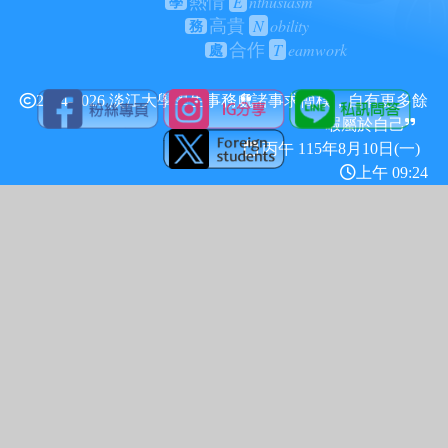
E
nthusiasm
熱情
學
N
obility
高貴
務
T
eamwork
合作
處
2024-2026 淡江大學學生事務處
諸事求簡樸，自有更多餘
暇屬於自己
丙午 115年
8月10日(一)
上午 09:24