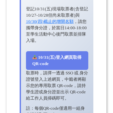
登記10/31(五)現場取票者(含登記
10/27-10/28但尚未取票者)與
10/30(四)截止的增開名額
，請您
攜帶身分證，於當日14:00-18:00
至學生活動中心後門取票並排隊
入場。
10/31(五)登入網頁取得
QR-code
取票時，請擇一透過 SSO 或 身分
證號登入上述網頁，中籤者將顯
示您的專用取票 QR-code，請持
學生證或身分證並出示 QR-code
給工作人員掃碼即可。
註：每個QR-code僅適用一組身