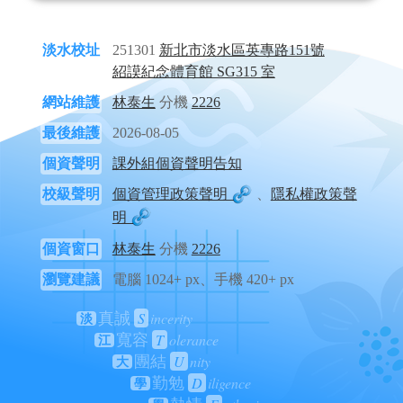
淡水校址
251301
新北市淡水區英專路151號
紹謨紀念體育館 SG315 室
網站維護
林泰生
分機
2226
最後維護
2026-08-05
個資聲明
課外組個資聲明告知
校級聲明
個資管理政策聲明
、
隱私權政策聲
明
個資窗口
林泰生
分機
2226
瀏覽建議
電腦 1024+ px、手機 420+ px
S
incerity
真誠
淡
T
olerance
寬容
江
U
nity
團結
大
D
iligence
勤勉
學