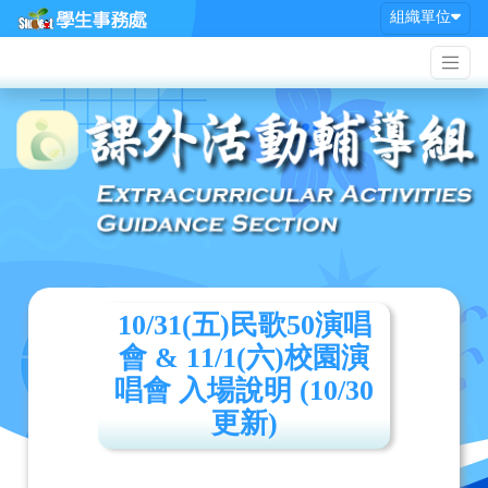
組織單位
10/31(五)民歌50演唱
會 & 11/1(六)校園演
唱會 入場說明 (10/30
更新)