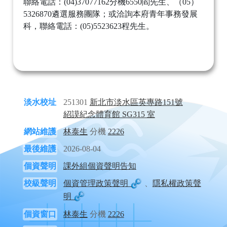
聯絡電話：(04)37077162分機6550閻先生、（05）
5326870遴選服務團隊；或洽詢本府青年事務發展
科，聯絡電話：(05)5523623程先生。
淡水校址
251301
新北市淡水區英專路151號
紹謨紀念體育館 SG315 室
網站維護
林泰生
分機
2226
最後維護
2026-08-04
個資聲明
課外組個資聲明告知
校級聲明
個資管理政策聲明
、
隱私權政策聲
明
個資窗口
林泰生
分機
2226