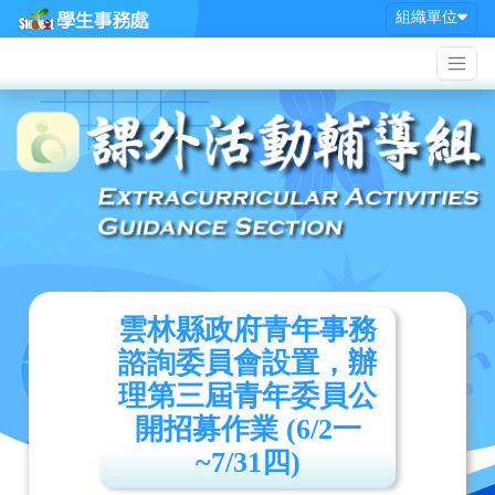
組織單位
雲林縣政府青年事務
諮詢委員會設置，辦
理第三屆青年委員公
開招募作業 (6/2一
~7/31四)