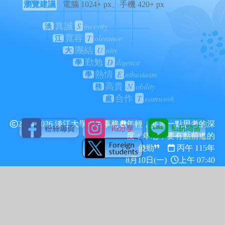
瀏覽建議
電腦 1024+ px、手機 420+ px
S
incerity
真誠
淡
T
olerance
寬容
江
U
nity
團結
大
D
iligence
勤勉
學
E
nthusiasm
熱情
學
N
obility
高貴
務
T
eamwork
合作
處
2024-2026 淡江大學學生事務處
年輕，要多一點思考的深
度；年老，要有點前進的
傻勁
丙午 115年
8月10日(一)
上午 07:40