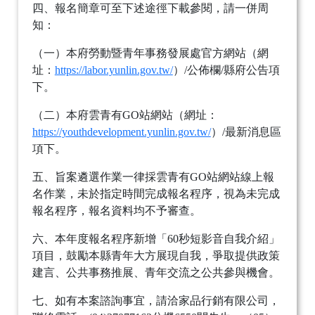
四、報名簡章可至下述途徑下載參閱，請一併周
知：
（一）本府勞動暨青年事務發展處官方網站（網
址：
https://labor.yunlin.gov.tw/
）/公佈欄/縣府公告項
下。
（二）本府雲青有GO站網站（網址：
https://youthdevelopment.yunlin.gov.tw/
）/最新消息區
項下。
五、旨案遴選作業一律採雲青有GO站網站線上報
名作業，未於指定時間完成報名程序，視為未完成
報名程序，報名資料均不予審查。
六、本年度報名程序新增「60秒短影音自我介紹」
項目，鼓勵本縣青年大方展現自我，爭取提供政策
建言、公共事務推展、青年交流之公共參與機會。
七、如有本案諮詢事宜，請洽家品行銷有限公司，