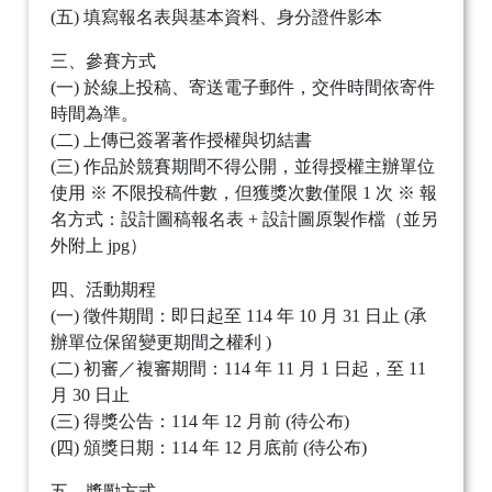
(五) 填寫報名表與基本資料、身分證件影本
三、參賽方式
(一) 於線上投稿、寄送電子郵件，交件時間依寄件
時間為準。
(二) 上傳已簽署著作授權與切結書
(三) 作品於競賽期間不得公開，並得授權主辦單位
使用 ※ 不限投稿件數，但獲獎次數僅限 1 次 ※ 報
名方式：設計圖稿報名表 + 設計圖原製作檔（並另
外附上 jpg）
四、活動期程
(一) 徵件期間：即日起至 114 年 10 月 31 日止 (承
辦單位保留變更期間之權利 )
(二) 初審／複審期間：114 年 11 月 1 日起，至 11
月 30 日止
(三) 得獎公告：114 年 12 月前 (待公布)
(四) 頒獎日期：114 年 12 月底前 (待公布)
五、獎勵方式