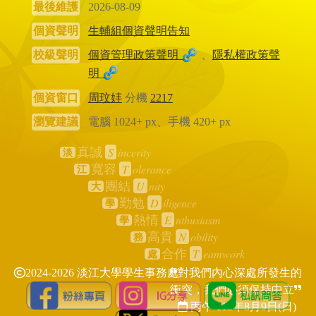
最後維護
2026-08-09
個資聲明
生輔組個資聲明告知
校級聲明
個資管理政策聲明
、
隱私權政策聲
明
個資窗口
周玟妦
分機
2217
瀏覽建議
電腦 1024+ px、手機 420+ px
S
incerity
真誠
淡
T
olerance
寬容
江
U
nity
團結
大
D
iligence
勤勉
學
E
nthusiasm
熱情
學
N
obility
高貴
務
T
eamwork
合作
處
2024-2026 淡江大學學生事務處
對我們內心深處所發生的
衝突，我們必須保持中立
丙午 115年
8月9日(日)