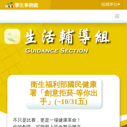
組織單位
衛生福利部國民健康
署「創意拒菸‧等你出
手」(~10/31五)
不只是比賽，更是一場健康革命！
你的創意，可能登上菸盒警示圖文，