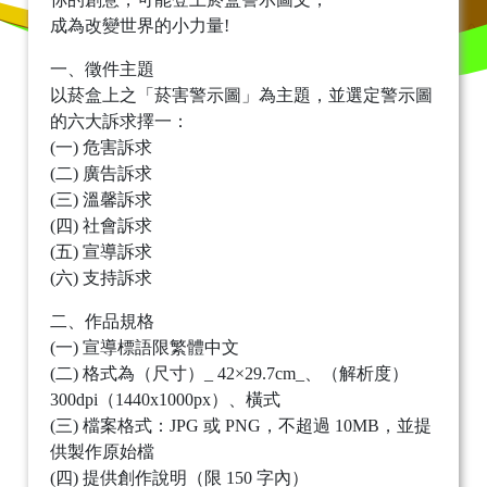
成為改變世界的小力量!
一、徵件主題
以菸盒上之「菸害警示圖」為主題，並選定警示圖
的六大訴求擇一：
(一) 危害訴求
(二) 廣告訴求
(三) 溫馨訴求
(四) 社會訴求
(五) 宣導訴求
(六) 支持訴求
二、作品規格
(一) 宣導標語限繁體中文
(二) 格式為（尺寸）_ 42×29.7cm_、（解析度）
300dpi（1440x1000px）、橫式
(三) 檔案格式：JPG 或 PNG，不超過 10MB，並提
供製作原始檔
(四) 提供創作說明（限 150 字內）