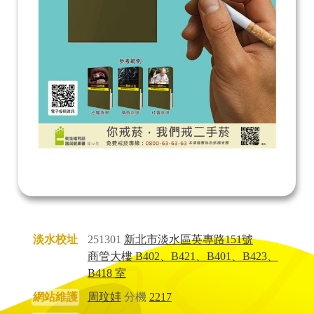
淡水校址
251301
新北市淡水區英專路151號
商管大樓 B402、B421、B401、B423、
B418 室
網站維護
周玟妦
分機
2217