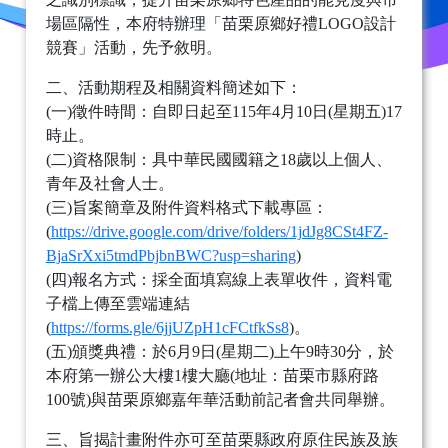
場區隔性，本府特辦理「苗栗原鄉好禮LOGO設計
競賽」活動，先予敘明。
二、活動期程及相關資料簡述如下：
(一)徵件時間：自即日起至115年4月10日(星期五)17
時止。
(二)資格限制：具中華民國國籍之18歲以上個人、
青年及社會人士。
(三)旨案簡章及附件資料格式下載專區：
(
https://drive.google.com/drive/folders/1jdJg8CSt4FZ-
BjaSrXxi5tmdPbjbnBWC?usp=sharing
)
(四)報名方式：採全面填寫線上表單收件，資料電
子檔上傳至雲端連結
(
https://forms.gle/6jjUZpH1cFCtfkSs8
)。
(五)頒獎典禮：於6月9日(星期二)上午9時30分，於
本府第一辦公大樓1樓大廳(地址：苗栗市縣府路
100號)與苗栗原鄉嘉年華活動前記者會共同舉辦。
三、旨揭計畫附件亦可至苗栗縣政府原住民族及族