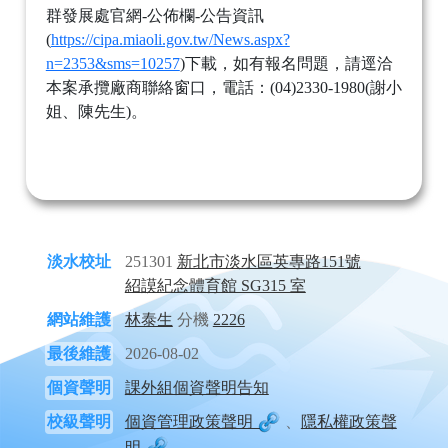
群發展處官網-公佈欄-公告資訊
(
https://cipa.miaoli.gov.tw/News.aspx?
n=2353&sms=10257
)下載，如有報名問題，請逕洽
本案承攬廠商聯絡窗口，電話：(04)2330-1980(謝小
姐、陳先生)。
淡水校址
251301
新北市淡水區英專路151號
紹謨紀念體育館 SG315 室
網站維護
林泰生
分機
2226
最後維護
2026-08-02
個資聲明
課外組個資聲明告知
校級聲明
個資管理政策聲明
、
隱私權政策聲
明