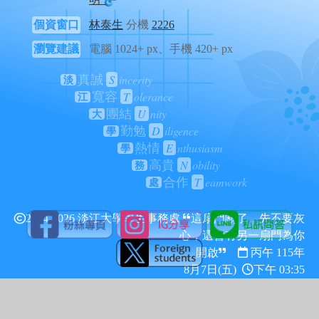
個資窗口
林泰生
分機
2226
瀏覽建議
電腦 1024+ px、手機 420+ px
S
incerity
真誠
淡
T
olerance
寬容
江
U
nity
團結
大
D
iligence
勤勉
學
E
nthusiasm
熱情
學
N
obility
高貴
務
T
eamwork
合作
處
2024-2026 淡江大學學生事務處
這扇門關了，先不要灰
心，還會有另一扇門為你
開啟
丙午 115年
8月7日(五)
下午 03:35