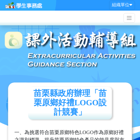
組織單位
苗栗縣政府辦理「苗
栗原鄉好禮LOGO設
計競賽」
一、為挑選符合苗栗原鄉特色LOGO作為原鄉好禮
之識別標識，提升苗栗原鄉特色產品的能見度與市