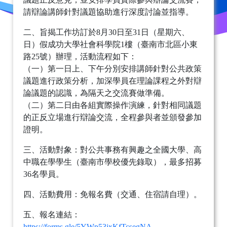
請辯論講師針對議題協助進行深度討論並指導。
二、旨揭工作坊訂於8月30日至31日（星期六、
日）假成功大學社會科學院1樓（臺南市北區小東
路25號）辦理，活動流程如下：
（一）第一日上、下午分別安排講師針對公共政策
議題進行政策分析，加深學員在理論課程之外對辯
論議題的認識，為隔天之交流賽做準備。
（二）第二日由各組實際操作演練，針對相同議題
的正反立場進行辯論交流，全程參與者並頒發參加
證明。
三、活動對象：對公共事務有興趣之全國大學、高
中職在學學生（臺南市學校優先錄取），最多招募
36名學員。
四、活動費用：免報名費（交通、住宿請自理）。
五、報名連結：
https://forms.gle/5YWp53jxKfTcsegNA
。