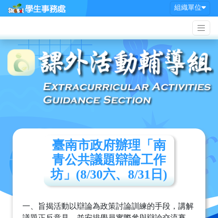
組織單位
臺南市政府辦理「南
青公共議題辯論工作
坊」(8/30六、8/31日)
一、旨揭活動以辯論為政策討論訓練的手段，講解
議題正反意見，並安排學員實際參與辯論交流賽，