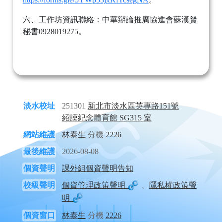
六、工作坊資訊聯絡：中華辯論推廣協進會蘇漢賢
秘書0928019275。
淡水校址
251301
新北市淡水區英專路151號
紹謨紀念體育館 SG315 室
網站維護
林泰生
分機
2226
最後維護
2026-08-08
個資聲明
課外組個資聲明告知
校級聲明
個資管理政策聲明
、
隱私權政策聲
明
個資窗口
林泰生
分機
2226