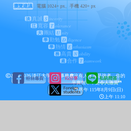
瀏覽建議
電腦 1024+ px、手機 420+ px
S
incerity
真誠
淡
T
olerance
寬容
江
U
nity
團結
大
D
iligence
勤勉
學
E
nthusiasm
熱情
學
N
obility
高貴
務
T
eamwork
合作
處
2024-2026 淡江大學學生事務處
沒有人永遠是強者，你的
平實無華，更令人激賞
丙午 115年
8月9日(日)
上午 11:10