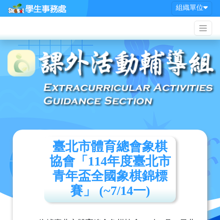
組織單位
臺北市體育總會象棋
協會「114年度臺北市
青年盃全國象棋錦標
賽」 (~7/14一)