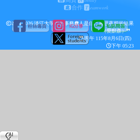
高貴
務
T
eamwork
合作
處
2024-2026 淡江大學學生事務處
人是自己晝思夜想的結果
（愛默森）
丙午 115年
8月6日(四)
下午 05:23