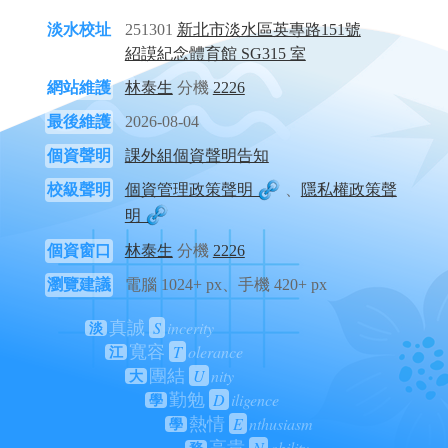
淡水校址
251301
新北市淡水區英專路151號
紹謨紀念體育館 SG315 室
網站維護
林泰生
分機
2226
最後維護
2026-08-04
個資聲明
課外組個資聲明告知
校級聲明
個資管理政策聲明
、
隱私權政策聲
明
個資窗口
林泰生
分機
2226
瀏覽建議
電腦 1024+ px、手機 420+ px
S
incerity
真誠
淡
T
olerance
寬容
江
U
nity
團結
大
D
iligence
勤勉
學
E
nthusiasm
熱情
學
N
obility