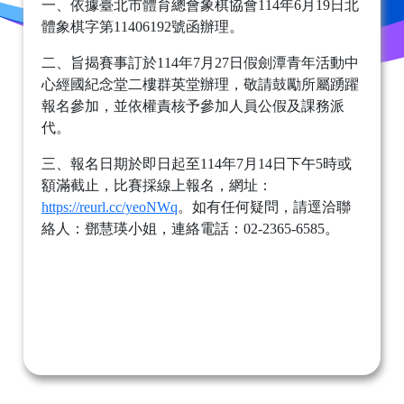
一、依據臺北市體育總會象棋協會114年6月19日北
體象棋字第11406192號函辦理。
二、旨揭賽事訂於114年7月27日假劍潭青年活動中
心經國紀念堂二樓群英堂辦理，敬請鼓勵所屬踴躍
報名參加，並依權責核予參加人員公假及課務派
代。
三、報名日期於即日起至114年7月14日下午5時或
額滿截止，比賽採線上報名，網址：
https://reurl.cc/yeoNWq
。如有任何疑問，請逕洽聯
絡人：鄧慧瑛小姐，連絡電話：02-2365-6585。