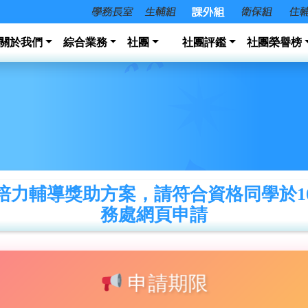
關於我們
綜合業務
社團
社團評鑑
社團榮譽榜
培力輔導獎助方案，請符合資格同學於10
務處網頁申請
申請期限