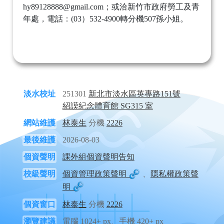
hy89128888@gmail.com；或洽新竹市政府勞工及青
年處，電話：(03）532-4900轉分機507孫小姐。
淡水校址
251301
新北市淡水區英專路151號
紹謨紀念體育館 SG315 室
網站維護
林泰生
分機
2226
最後維護
2026-08-03
個資聲明
課外組個資聲明告知
校級聲明
個資管理政策聲明
、
隱私權政策聲
明
個資窗口
林泰生
分機
2226
瀏覽建議
電腦 1024+ px、手機 420+ px