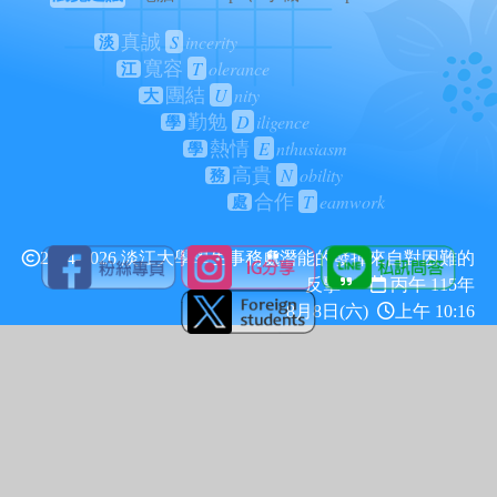
S
incerity
真誠
淡
T
olerance
寬容
江
U
nity
團結
大
D
iligence
勤勉
學
E
nthusiasm
熱情
學
N
obility
高貴
務
T
eamwork
合作
處
2024-2026 淡江大學學生事務處
潛能的發揮來自對困難的
反擊
丙午 115年
8月8日(六)
上午 10:16