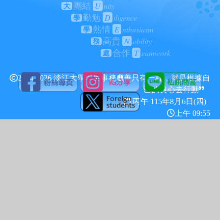
U
nity
團結
大
D
iligence
勤勉
學
E
nthusiasm
熱情
學
N
obility
高貴
務
T
eamwork
合作
處
2024-2026 淡江大學學生事務處
善只有一種，就是根據自
己的良心去行動
丙午 115年
8月6日(四)
上午 09:55