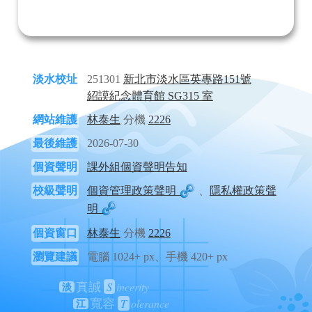
淡水校址
251301
新北市淡水區英專路151號
紹謨紀念體育館 SG315 室
網站維護
林泰生
分機
2226
最後維護
2026-07-30
個資聲明
課外組個資聲明告知
校級聲明
個資管理政策聲明
、
隱私權政策聲
明
個資窗口
林泰生
分機
2226
瀏覽建議
電腦 1024+ px、手機 420+ px
S
incerity
真誠
淡
T
olerance
寬容
江