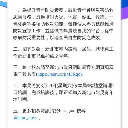
一、為提升青年防災素養，鼓勵青年參與災害防救
志願服務，透過培訓火災、地震、颱風、救護、一
氧化碳等各項防救災知能，發揮個人專長技能推廣
防災宣導工作，並提供青年展現自我的平台，從中
瞭解防災重要性，以達全民自主防災之成效。
二、招募對象：新北市轄內設籍、居住、就學或工
作於新北市15至40歲之青年。
三、線上報名請至新北市政府消防局官方網頁填寫
電子報名表(
https://reurl.cc/kM3Rqd)
。
四、本局將於3月29日(星期六)假本局9樓禮堂辦理1
日培訓，完成培訓後，即正式加入新北市防災青年
培訓團。
五、更多招募資訊請於Instagram搜尋
@ntpc_dpyv
。