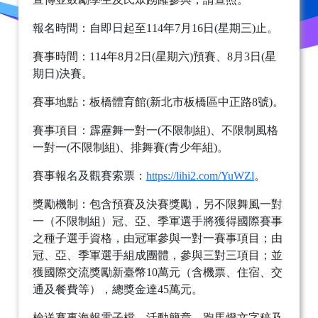
報名時間：自即日起至114年7月16日(星期三)止。
賽事時間：114年8月2日(星期六)預賽、8月3日(星
期日)決賽。
賽事地點：板橋體育館(新北市板橋區中正路8號)。
賽事項目：霹靂舞一對一(不限制組)、不限制風格
一對一(不限制組)、排舞賽(青少年組)。
賽事報名及觀賽索票：
https://lihi2.com/YuWZl
。
獎勵機制：包含預賽及決賽獎勵，另不限舞風一對
一（不限制組）冠、亞、季軍選手將獲得國際賽事
之種子選手資格，由冠軍參與一對一賽事項目；由
冠、亞、季軍選手組成團體，參與三對三項目；並
獲國際交流獎勵新臺幣10萬元（含機票、住宿、交
通及餐費等），總獎金達45萬元。
檢送賽事海報電子檔、活動簡章、跑馬燈文字稿及