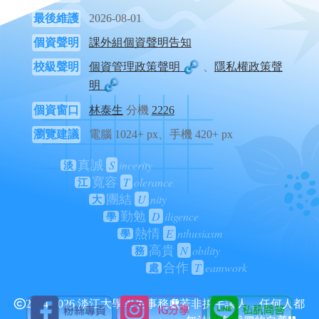
最後維護
2026-08-01
個資聲明
課外組個資聲明告知
校級聲明
個資管理政策聲明
、
隱私權政策聲
明
個資窗口
林泰生
分機
2226
瀏覽建議
電腦 1024+ px、手機 420+ px
S
incerity
真誠
淡
T
olerance
寬容
江
U
nity
團結
大
D
iligence
勤勉
學
E
nthusiasm
熱情
學
N
obility
高貴
務
T
eamwork
合作
處
2024-2026 淡江大學學生事務處
若非拱手讓人，任何人都