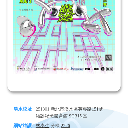
淡水校址
251301
新北市淡水區英專路151號
紹謨紀念體育館 SG315 室
網站維護
林泰生
分機
2226