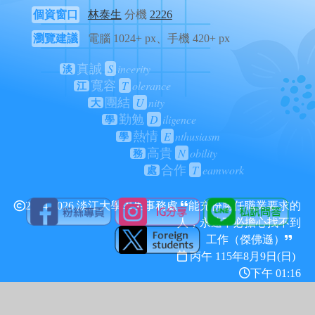
個資窗口
林泰生
分機
2226
瀏覽建議
電腦 1024+ px、手機 420+ px
S
incerity
真誠
淡
T
olerance
寬容
江
U
nity
團結
大
D
iligence
勤勉
學
E
nthusiasm
熱情
學
N
obility
高貴
務
T
eamwork
合作
處
2024-2026 淡江大學學生事務處
能充份勝任職業要求的
人，永遠不必擔心找不到
工作（傑佛遜）
丙午 115年
8月9日(日)
下午 01:16