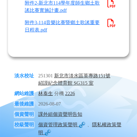
附件2-新北市114學年度師生鄉土歌
謠比賽實施計畫.pdf
附件3-114音樂比賽暨鄉土歌謠重要
日程表.pdf
淡水校址
251301
新北市淡水區英專路151號
紹謨紀念體育館 SG315 室
網站維護
林泰生
分機
2226
最後維護
2026-08-07
個資聲明
課外組個資聲明告知
校級聲明
個資管理政策聲明
、
隱私權政策聲
明