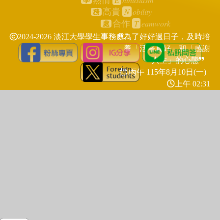
熱情
學
N
obility
高貴
務
T
eamwork
合作
處
2024-2026 淡江大學學生事務處
為了好好過日子，及時培
養「活著真好」和「感謝
人生」的心態
丙午 115年
8月10日(一)
上午 02:31