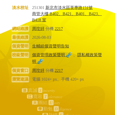
淡水校址
251301
新北市淡水區英專路151號
商管大樓 B402、B421、B401、B423、
B418 室
網站維護
周玟妦
分機
2217
最後維護
2026-08-03
個資聲明
生輔組個資聲明告知
校級聲明
個資管理政策聲明
、
隱私權政策聲
明
個資窗口
周玟妦
分機
2217
瀏覽建議
電腦 1024+ px、手機 420+ px
S
incerity
真誠
淡
T
olerance
寬容
江
U
nity
團結
大
D
iligence
勤勉
學
E
nthusiasm