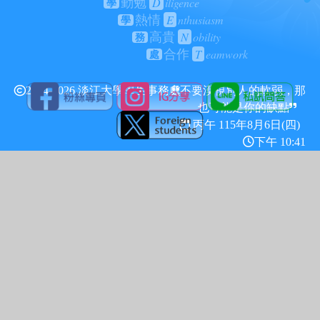
D
iligence
勤勉
學
E
nthusiasm
熱情
學
N
obility
高貴
務
T
eamwork
合作
處
2024-2026 淡江大學學生事務處
不要漠視別人的軟弱，那
也可能是你的缺點
丙午 115年
8月6日(四)
下午 10:41