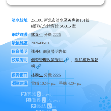
淡水校址
251301
新北市淡水區英專路151號
紹謨紀念體育館 SG315 室
網站維護
林泰生
分機
2226
最後維護
2026-08-01
個資聲明
課外組個資聲明告知
校級聲明
個資管理政策聲明
、
隱私權政策聲
明
個資窗口
林泰生
分機
2226
瀏覽建議
電腦 1024+ px、手機 420+ px
S
incerity
真誠
淡
T
olerance
寬容
江
U
nity
團結
大