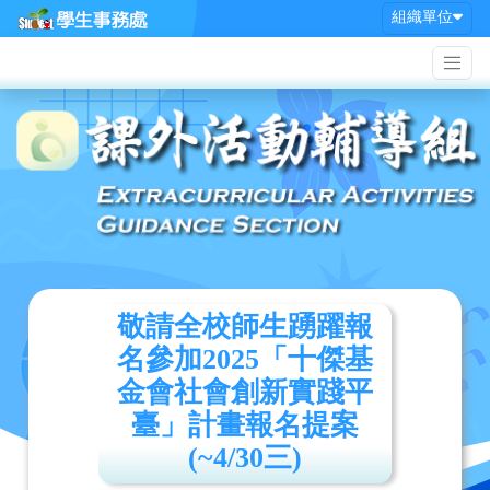
組織單位
敬請全校師生踴躍報
名參加2025「十傑基
金會社會創新實踐平
臺」計畫報名提案
(~4/30三)