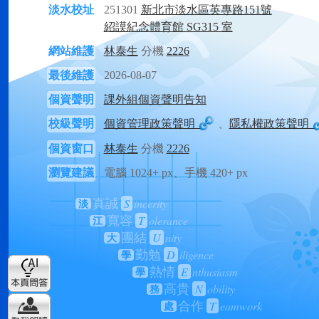
淡水校址
251301
新北市淡水區英專路151號
紹謨紀念體育館 SG315 室
網站維護
林泰生
分機
2226
最後維護
2026-08-07
個資聲明
課外組個資聲明告知
校級聲明
個資管理政策聲明
、
隱私權政策聲明
個資窗口
林泰生
分機
2226
瀏覽建議
電腦 1024+ px、手機 420+ px
S
incerity
真誠
淡
T
olerance
寬容
江
U
nity
團結
大
D
iligence
勤勉
學
E
nthusiasm
熱情
學
N
obility
高貴
務
T
eamwork
合作
處