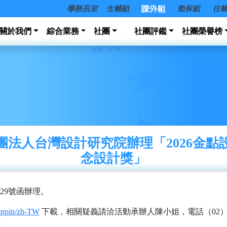
關於我們
綜合業務
社團
社團評鑑
社團榮譽榜
團法人台灣設計研究院辦理「2026金點
念設計獎」
829號函辦理。
denpin/zh-TW
下載，相關疑義請洽活動承辦人陳小姐，電話（02）27