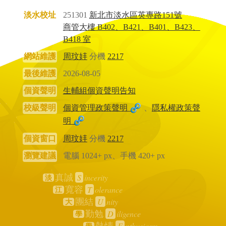
淡水校址
251301
新北市淡水區英專路151號
商管大樓 B402、B421、B401、B423、
B418 室
網站維護
周玟妦
分機
2217
最後維護
2026-08-05
個資聲明
生輔組個資聲明告知
校級聲明
個資管理政策聲明
、
隱私權政策聲
明
個資窗口
周玟妦
分機
2217
瀏覽建議
電腦 1024+ px、手機 420+ px
S
incerity
真誠
淡
T
olerance
寬容
江
U
nity
團結
大
D
iligence
勤勉
學
E
nthusiasm