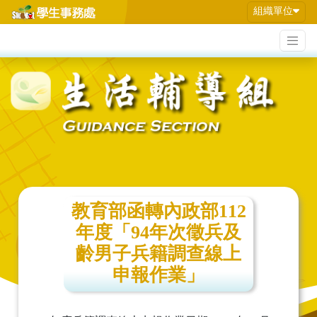
組織單位
教育部函轉內政部112
年度「94年次徵兵及
齡男子兵籍調查線上
申報作業」