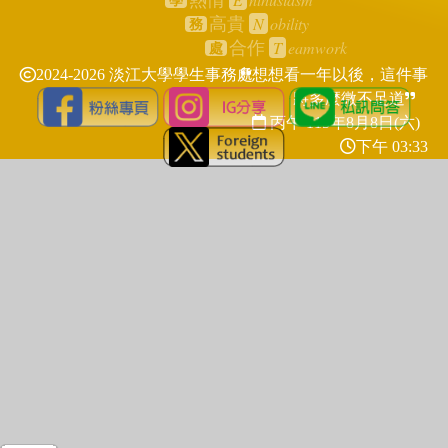
熱情
學
N
obility
高貴
務
T
eamwork
合作
處
2024-2026 淡江大學學生事務處
想想看一年以後，這件事
將多麼微不足道
丙午 115年
8月8日(六)
下午 03:33