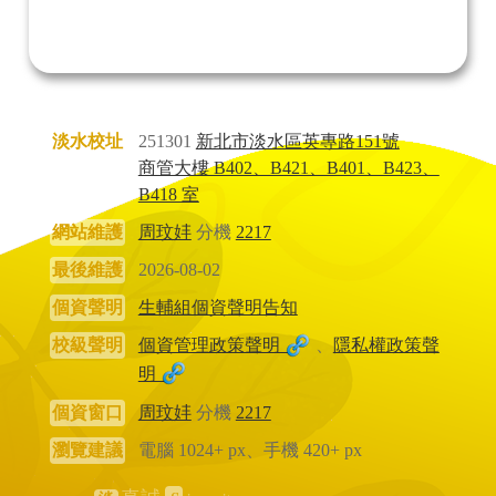
淡水校址
251301
新北市淡水區英專路151號
商管大樓 B402、B421、B401、B423、
B418 室
網站維護
周玟妦
分機
2217
最後維護
2026-08-02
個資聲明
生輔組個資聲明告知
校級聲明
個資管理政策聲明
、
隱私權政策聲
明
個資窗口
周玟妦
分機
2217
瀏覽建議
電腦 1024+ px、手機 420+ px