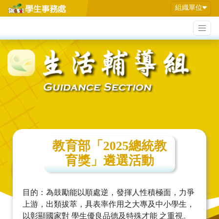
組織單位
教育部「2025總統教
育獎」遴選活動
目的：為鼓勵能以順處逆，發揮人性積極面，力爭
上游，出類拔萃，具表率作用之大專及中小學生，
以彰顯國家對 學生優良品德及特殊才能 之重視。