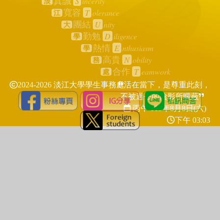
S
incerity
真誠
淡
T
olerance
寬容
江
U
nity
團結
大
D
iligence
勤勉
學
E
nthusiasm
熱情
學
N
obility
高貴
務
T
eamwork
合作
處
2024-2026 淡江大學學生事務處
活在當下，是尊重此刻，
不被過去的陰影所矇蔽
丙午 115年
8月8日(六)
下午 03:03