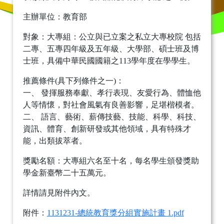
主辦單位：教育部
對象：大專組：公立與已立案之私立大專校院 包括
二專、五專四年級及五年級、大學部、碩士班及博
士班，具備中華民國國籍之113學年度在學學生。
推薦條件(具下列條件之一)：
一、 發揮服務奉獻、孝行表現、友愛行為、體恤他
人等情懷，對社會風氣有良善影響，足堪楷模者。
二、 語言、藝術、薪傳技藝、技能、科學、科技、
資訊、體育、創新研發或其他領域，具有特殊才
能，出類拔萃者。
獎勵名額：大專組六名至十名，每名學生頒發獎助
學金新臺幣二十五萬元。
詳情請見附件內文。
附件：
1131231-總統教育獎分組實施計畫 1.pdf