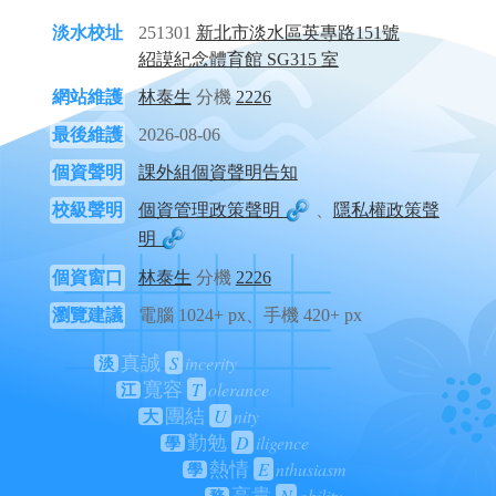
淡水校址
251301
新北市淡水區英專路151號
紹謨紀念體育館 SG315 室
網站維護
林泰生
分機
2226
最後維護
2026-08-06
個資聲明
課外組個資聲明告知
校級聲明
個資管理政策聲明
、
隱私權政策聲
明
個資窗口
林泰生
分機
2226
瀏覽建議
電腦 1024+ px、手機 420+ px
S
incerity
真誠
淡
T
olerance
寬容
江
U
nity
團結
大
D
iligence
勤勉
學
E
nthusiasm
熱情
學
N
obility