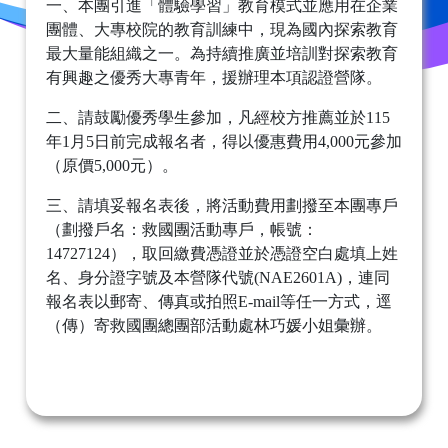
一、本團引進「體驗學習」教育模式並應用在企業
團體、大專校院的教育訓練中，現為國內探索教育
最大量能組織之一。為持續推廣並培訓對探索教育
有興趣之優秀大專青年，援辦理本項認證營隊。
二、請鼓勵優秀學生參加，凡經校方推薦並於115
年1月5日前完成報名者，得以優惠費用4,000元參加
（原價5,000元）。
三、請填妥報名表後，將活動費用劃撥至本團專戶
（劃撥戶名：救國團活動專戶，帳號：
14727124），取回繳費憑證並於憑證空白處填上姓
名、身分證字號及本營隊代號(NAE2601A)，連同
報名表以郵寄、傳真或拍照E-mail等任一方式，逕
（傳）寄救國團總團部活動處林巧媛小姐彙辦。