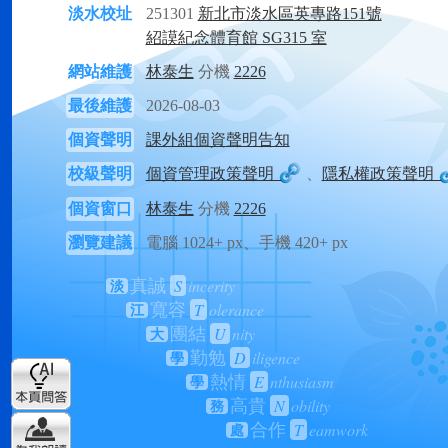
淡水校址
251301
新北市淡水區英專路151號
紹謨紀念體育館 SG315 室
網站維護
林泰生
分機
2226
最後維護
2026-08-03
個資聲明
課外組個資聲明告知
校級聲明
個資管理政策聲明
、
隱私權政策聲明
個資窗口
林泰生
分機
2226
瀏覽建議
電腦 1024+ px、手機 420+ px
S
incerity
真誠
淡
T
olerance
寬容
江
U
nity
團結
大
D
iligence
勤勉
學
E
nthusiasm
熱情
學
N
obility
高貴
務
T
eamwork
合作
處