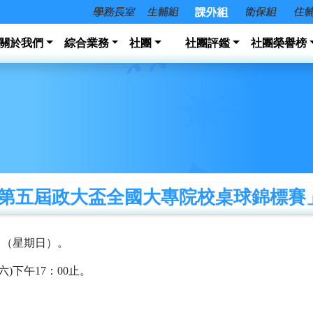
關於我們
綜合業務
社團
社團評鑑
社團榮譽榜
第五屆政大盃全國大專院校桌球錦標賽」(~1
6日（星期日）。
六)下午17：00止。