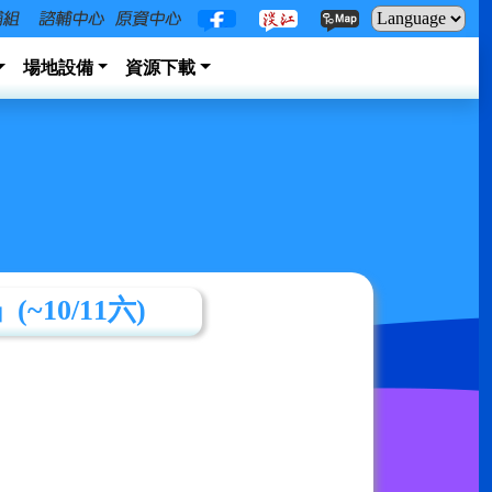
場地設備
資源下載
0/11六)