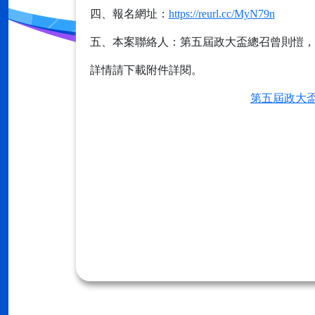
四、報名網址：
https://reurl.cc/MyN79n
五、本案聯絡人：第五屆政大盃總召曾則愷，聯絡電
詳情請下載附件詳閱。
第五屆政大盃