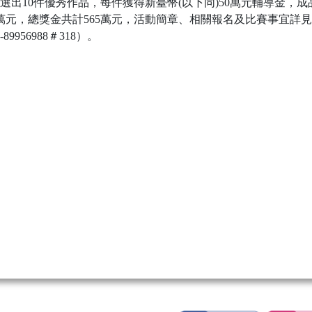
出10件優秀作品，每件獲得新臺幣(以下同)50萬元輔導金，成
萬元，總獎金共計565萬元，活動簡章、相關報名及比賽事宜詳見
56988＃318）。