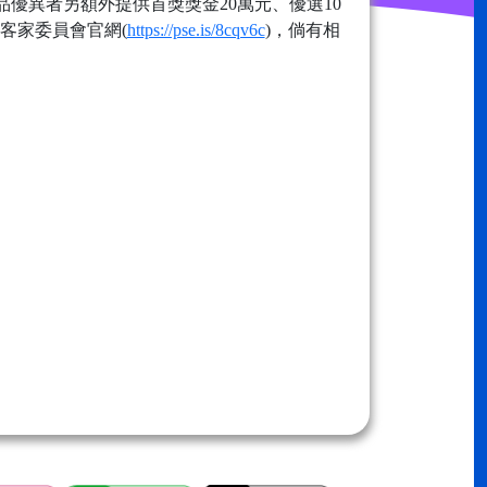
品優異者另額外提供首獎獎金20萬元、優選10
客家委員會官網(
https://pse.is/8cqv6c
)，倘有相