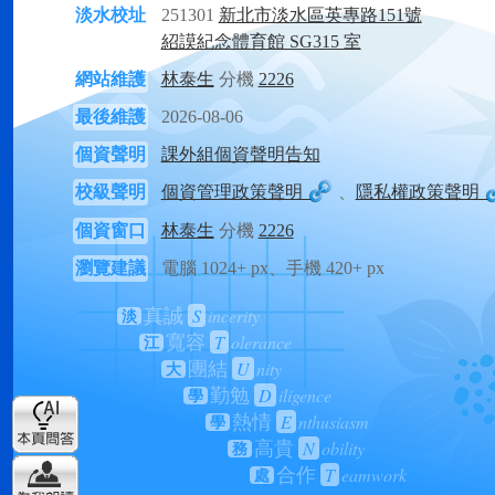
淡水校址
251301
新北市淡水區英專路151號
紹謨紀念體育館 SG315 室
網站維護
林泰生
分機
2226
最後維護
2026-08-06
個資聲明
課外組個資聲明告知
校級聲明
個資管理政策聲明
、
隱私權政策聲明
個資窗口
林泰生
分機
2226
瀏覽建議
電腦 1024+ px、手機 420+ px
S
incerity
真誠
淡
T
olerance
寬容
江
U
nity
團結
大
D
iligence
勤勉
學
E
nthusiasm
熱情
學
N
obility
高貴
務
T
eamwork
合作
處