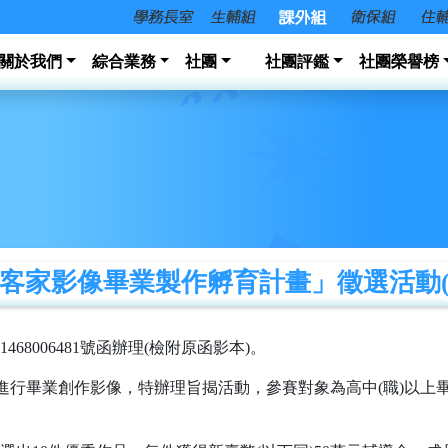
關於我們
綜合業務
社團
社團評鑑
社團榮譽榜
家影像畢業製作孵育計畫」徵選活動(6/1
468006481號函辦理(檢附原函影本)。
材進行畢業創作影像，特辦理旨揭活動，參賽對象為高中(職)以