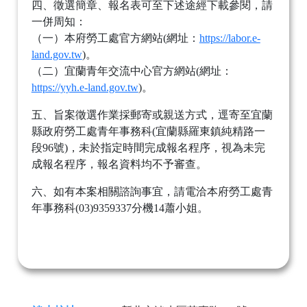
四、徵選簡章、報名表可至下述途經下載參閱，請
一併周知：
（一）本府勞工處官方網站(網址：
https://labor.e-
land.gov.tw
)。
（二）宜蘭青年交流中心官方網站(網址：
https://yyh.e-land.gov.tw
)。
五、旨案徵選作業採郵寄或親送方式，逕寄至宜蘭
縣政府勞工處青年事務科(宜蘭縣羅東鎮純精路一
段96號)，未於指定時間完成報名程序，視為未完
成報名程序，報名資料均不予審查。
六、如有本案相關諮詢事宜，請電洽本府勞工處青
年事務科(03)9359337分機14蕭小姐。