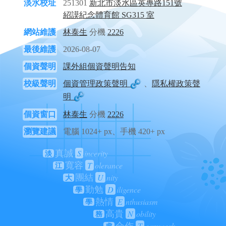
淡水校址
251301
新北市淡水區英專路151號
紹謨紀念體育館 SG315 室
網站維護
林泰生
分機
2226
最後維護
2026-08-07
個資聲明
課外組個資聲明告知
校級聲明
個資管理政策聲明
、
隱私權政策聲
明
個資窗口
林泰生
分機
2226
瀏覽建議
電腦 1024+ px、手機 420+ px
S
incerity
真誠
淡
T
olerance
寬容
江
U
nity
團結
大
D
iligence
勤勉
學
E
nthusiasm
熱情
學
N
obility
高貴
務
T
eamwork