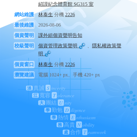
紹謨紀念體育館 SG315 室
網站維護
林泰生
分機
2226
最後維護
2026-08-06
個資聲明
課外組個資聲明告知
校級聲明
個資管理政策聲明
、
隱私權政策聲
明
個資窗口
林泰生
分機
2226
瀏覽建議
電腦 1024+ px、手機 420+ px
S
incerity
真誠
淡
T
olerance
寬容
江
U
nity
團結
大
D
iligence
勤勉
學
E
nthusiasm
熱情
學
N
obility
高貴
務
T
eamwork
合作
處