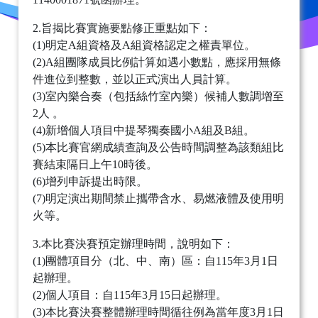
2.旨揭比賽實施要點修正重點如下：
(1)明定A組資格及A組資格認定之權責單位。
(2)A組團隊成員比例計算如遇小數點，應採用無條
件進位到整數，並以正式演出人員計算。
(3)室內樂合奏（包括絲竹室內樂）候補人數調增至
2人 。
(4)新增個人項目中提琴獨奏國小A組及B組。
(5)本比賽官網成績查詢及公告時間調整為該類組比
賽結束隔日上午10時後。
(6)增列申訴提出時限。
(7)明定演出期間禁止攜帶含水、易燃液體及使用明
火等。
3.本比賽決賽預定辦理時間，說明如下：
(1)團體項目分（北、中、南）區：自115年3月1日
起辦理。
(2)個人項目：自115年3月15日起辦理。
(3)本比賽決賽整體辦理時間循往例為當年度3月1日