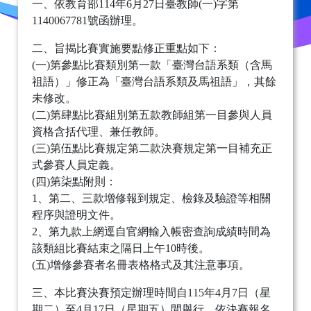
一、依教育部114年6月27日臺教師(一)字第
1140067781號函辦理。
二、旨揭比賽實施要點修正重點如下：
(一)第參點比賽類別第一款「臺灣台語系類（含馬
祖語）」修正為「臺灣台語系類及馬祖語」，其餘
未修改。
(二)第肆點比賽組別第五款教師組第一目參與人員
資格含括代理、兼任教師。
(三)第伍點比賽規定第二款決賽規定第一目補充正
式參賽人員定義。
(四)第柒點附則：
1、第二、三款增修報到規定、檢錄及驗證等相關
程序與證明文件。
2、第九款上網逕自官網輸入帳密查詢成績時間為
該類組比賽結束之隔日上午10時後。
(五)增修參賽者名冊表格格式及其注意事項。
三、本比賽決賽預定辦理時間自115年4月7日（星
期二）至4月17日（星期五）間舉行，依決賽報名