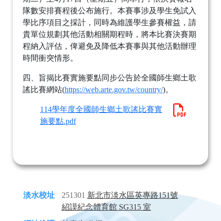
隊數安排賽程後公布施行。本賽事涉及學生免試入
學比序項目之採計，同時為維護學生參賽權益，請
貴單位規劃其他活動相關期程時，將本比賽決賽期
程納入評估，俾避免及降低本賽事與其他活動辦理
時間衝突情形。
四、旨揭比賽實施要點同步公告於全國師生鄉土歌
謠比賽網站(
https://web.arte.gov.tw/country/
)。
114學年度全國師生鄉土歌謠比賽實
施要點.pdf
淡水校址
251301
新北市淡水區英專路151號
紹謨紀念體育館 SG315 室