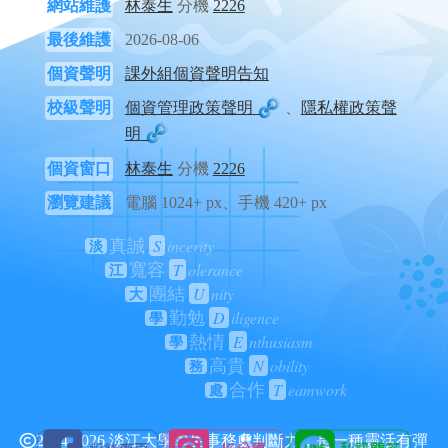
網站維護
林泰生
分機
2226
最後維護
2026-08-06
個資聲明
課外組個資聲明告知
校級聲明
個資管理政策聲明
、
隱私權政策聲
明
個資窗口
林泰生
分機
2226
瀏覽建議
電腦 1024+ px、手機 420+ px
S
incerity
真誠
淡
T
olerance
寬容
江
U
nity
團結
大
D
iligence
勤勉
學
E
nthusiasm
熱情
學
N
obility
高貴
務
T
eamwork
合作
處
2024-2026 淡江大學學生事務處
判斷力，是一種靈活有彈