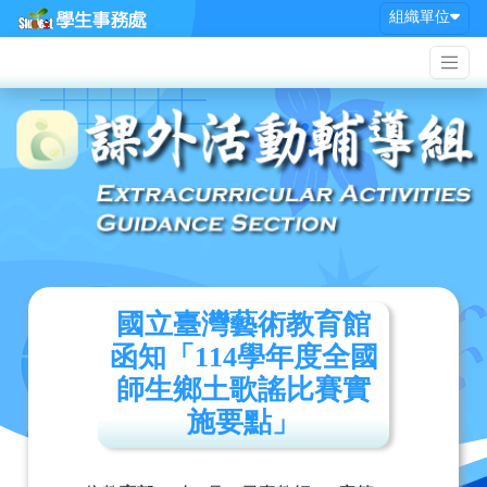
組織單位
國立臺灣藝術教育館
函知「114學年度全國
師生鄉土歌謠比賽實
施要點」