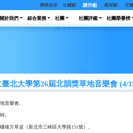
關於我們
綜合業務
社團
社團評鑑
社團榮譽榜
臺北大學第26屆北韻獎草地音樂會 (4/1
草地音樂會。
2時。
樓後方草皮（新北市三峽區大學路151號）。