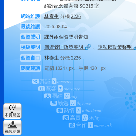
紹謨紀念體育館 SG315 室
網站維護
林泰生
分機
2226
最後維護
2026-08-04
個資聲明
課外組個資聲明告知
校級聲明
個資管理政策聲明
、
隱私權政策聲明
個資窗口
林泰生
分機
2226
瀏覽建議
電腦 1024+ px、手機 420+ px
S
incerity
真誠
淡
T
olerance
寬容
江
U
nity
團結
大
D
iligence
勤勉
學
E
nthusiasm
熱情
學
N
obility
高貴
務
T
eamwork
合作
處