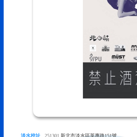
淡水校址
251301
新北市淡水區英專路151號