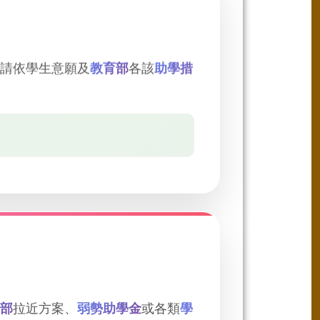
請依學生意願及
教育部
各該
助學措
部
拉近方案、
弱勢助學金
或各類
學