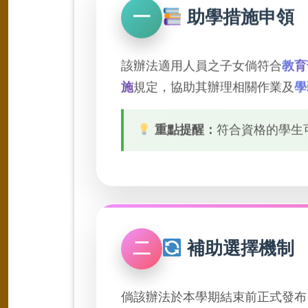
一
助學措施申領
該辦法適用人員之子女倘符合
教育
施
規定，協助其辦理相關作業及
學
重點提醒：
符合資格的學生
二
補助選擇機制
倘該辦法於本學期結束前正式發布