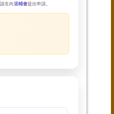
該生向
退輔會
提出申請。