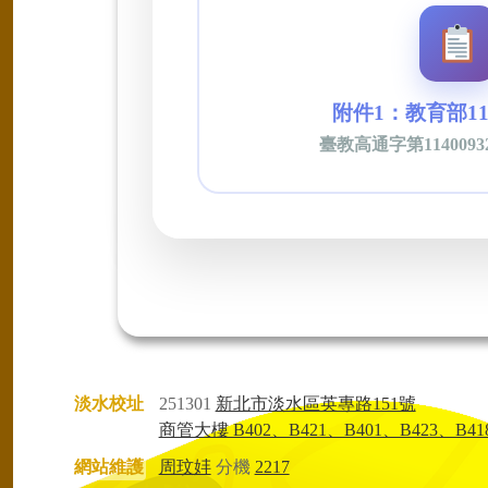
附件1：教育部11
臺教高通字第11400932
淡水校址
251301
新北市淡水區英專路151號
商管大樓 B402、B421、B401、B423、B41
網站維護
周玟妦
分機
2217