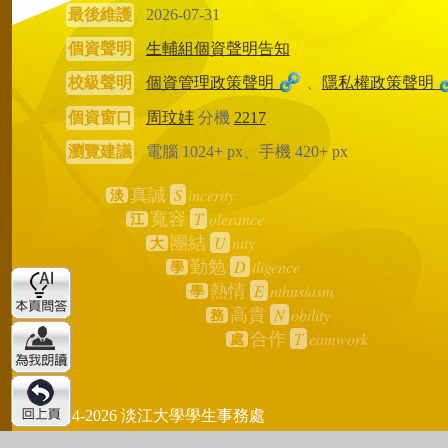
最後維護
2026-07-31
個資聲明
生輔組個資聲明告知
校級聲明
個資管理政策聲明
、
隱私權政策聲明
個資窗口
周玟妦
分機
2217
瀏覽建議
電腦 1024+ px、手機 420+ px
S
incerity
真誠
淡
T
olerance
寬容
江
U
nity
團結
大
D
iligence
勤勉
學
E
nthusiasm
熱情
學
N
obility
高貴
務
T
eamwork
合作
處
2024-2026 淡江大學學生事務處