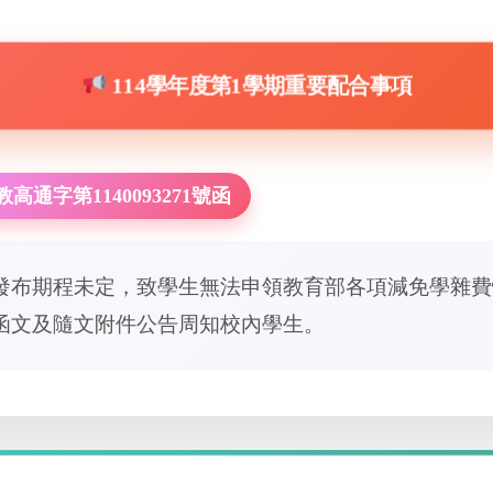
114學年度第1學期重要配合事項
教高通字第1140093271號函
發布期程未定，致學生無法申領教育部各項減免學雜費
函文及隨文附件公告周知校內學生。