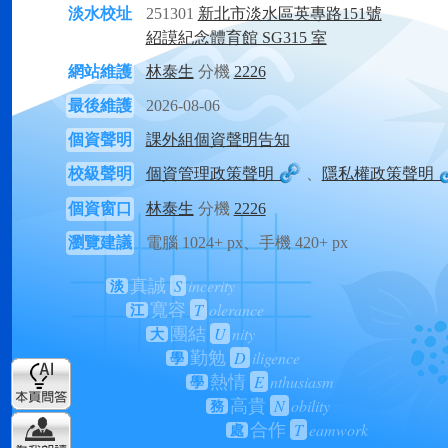
淡水校址
251301
新北市淡水區英專路151號
紹謨紀念體育館 SG315 室
網站維護
林泰生
分機
2226
最後維護
2026-08-06
個資聲明
課外組個資聲明告知
校級聲明
個資管理政策聲明
、
隱私權政策聲明
個資窗口
林泰生
分機
2226
瀏覽建議
電腦 1024+ px、手機 420+ px
S
incerity
真誠
淡
T
olerance
寬容
江
U
nity
團結
大
D
iligence
勤勉
學
E
nthusiasm
熱情
學
N
obility
高貴
務
T
eamwork
合作
處