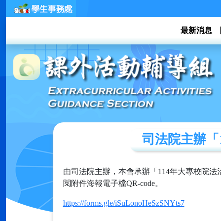
最新消息
司法院主辦「1
由司法院主辦，本會承辦「114年大專校院
閱附件海報電子檔QR-code。
https://forms.gle/iSuLonoHeSzSNYts7