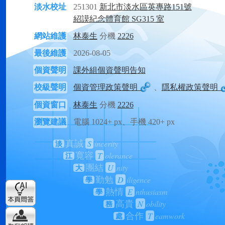
淡水校址
251301
新北市淡水區英專路151號
紹謨紀念體育館 SG315 室
網站維護
林泰生
分機
2226
最後維護
2026-08-05
個資聲明
課外組個資聲明告知
校級聲明
個資管理政策聲明
、
隱私權政策聲明
個資窗口
林泰生
分機
2226
瀏覽建議
電腦 1024+ px、手機 420+ px
S
incerity
真誠
淡
T
olerance
寬容
江
U
nity
團結
大
D
iligence
勤勉
學
E
nthusiasm
熱情
學
N
obility
高貴
務
T
eamwork
合作
處