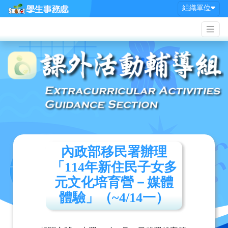
組織單位
內政部移民署辦理
「114年新住民子女多
元文化培育營－媒體
體驗」（~4/14一）