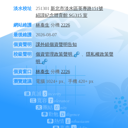
淡水校址
251301
新北市淡水區英專路151號
紹謨紀念體育館 SG315 室
網站維護
林泰生
分機
2226
最後維護
2026-08-07
個資聲明
課外組個資聲明告知
校級聲明
個資管理政策聲明
、
隱私權政策聲
明
個資窗口
林泰生
分機
2226
瀏覽建議
電腦 1024+ px、手機 420+ px
S
incerity
真誠
淡
T
olerance
寬容
江
U
nity
團結
大
D
iligence
勤勉
學
E
nthusiasm
熱情
學
N
obility