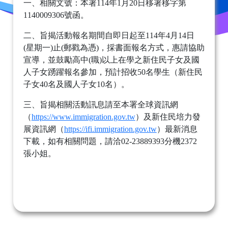
一、相關文號：本署114年1月20日移署移字第
1140009306號函。
二、旨揭活動報名期間自即日起至114年4月14日
(星期一)止(郵戳為憑)，採書面報名方式，惠請協助
宣導，並鼓勵高中(職)以上在學之新住民子女及國
人子女踴躍報名參加，預計招收50名學生（新住民
子女40名及國人子女10名）。
三、旨揭相關活動訊息請至本署全球資訊網
（
https://www.immigration.gov.tw
）及新住民培力發
展資訊網（
https://ifi.immigration.gov.tw
）最新消息
下載，如有相關問題，請洽02-23889393分機2372
張小姐。