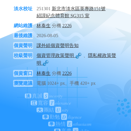
淡水校址
251301
新北市淡水區英專路151號
紹謨紀念體育館 SG315 室
網站維護
林泰生
分機
2226
最後維護
2026-08-05
個資聲明
課外組個資聲明告知
校級聲明
個資管理政策聲明
、
隱私權政策聲
明
個資窗口
林泰生
分機
2226
瀏覽建議
電腦 1024+ px、手機 420+ px
S
incerity
真誠
淡
T
olerance
寬容
江
U
nity
團結
大
D
iligence
勤勉
學
E
nthusiasm
熱情
學
N
obility