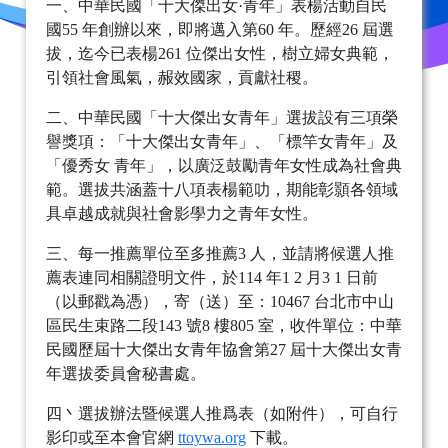
一、中華民國「十大傑出女·青年」表楊活動自民
國55 年創辦以來，即將邁入第60 年。歷經26 屆選
拔，迄今已表楊261 位傑出女性，樹立婦女典範，
引領社會風氣，赧效國家，貢獻社稷。
二、中華民國「十大傑出女青年」選拔設有三項榮
譽獎項：「十大傑出女青年」、「標竿女青年」及
「優秀女 青年」，以廣泛鼓勵青年女性成為社會典
範。選拔共涵蓋十八項表楊範叻，期能彰顥各領域
具卓越成就與社會影學力之青年女性。
三、每一推薦單位至多推薦3 人，並請將候選人推
薦表連同相關證明文件，於114 年1 2 月3 1 日前
（以郵戳為憑），寄（送）至：10467 台北市中山
區民生束路二段143 號8 樓805 室，收件單位：中華
民國歷屆十大傑出女青年協會第27 屆十大傑出女青
年選拔委員會秘書處。
四丶選拔辦法暨候選人推爲表（如附件），可自行
影印或至本會官網
ttoywa.org
下載。