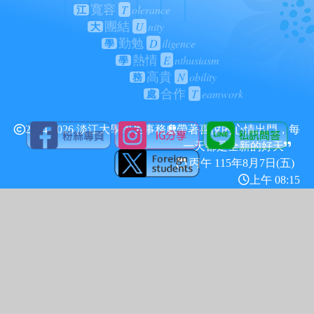
T
olerance
寬容
江
U
nity
團結
大
D
iligence
勤勉
學
E
nthusiasm
熱情
學
N
obility
高貴
務
T
eamwork
合作
處
2024-2026 淡江大學學生事務處
帶著喜悅的心情出門，每
一天都是全新的好天
丙午 115年
8月7日(五)
上午 08:15