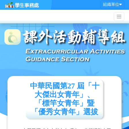
組織單位
中華民國第27 屆「十
大傑出女青年」、
「標竿女青年」暨
「優秀女青年」選拔