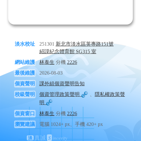
淡水校址
251301
新北市淡水區英專路151號
紹謨紀念體育館 SG315 室
網站維護
林泰生
分機
2226
最後維護
2026-08-03
個資聲明
課外組個資聲明告知
校級聲明
個資管理政策聲明
、
隱私權政策聲
明
個資窗口
林泰生
分機
2226
瀏覽建議
電腦 1024+ px、手機 420+ px
S
incerity
真誠
淡