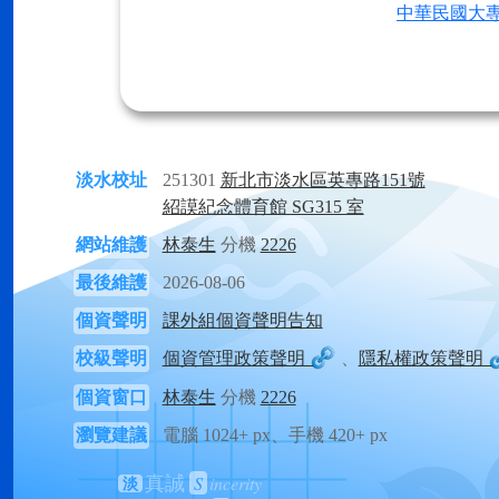
中華民國大專
淡水校址
251301
新北市淡水區英專路151號
紹謨紀念體育館 SG315 室
網站維護
林泰生
分機
2226
最後維護
2026-08-06
個資聲明
課外組個資聲明告知
校級聲明
個資管理政策聲明
、
隱私權政策聲明
個資窗口
林泰生
分機
2226
瀏覽建議
電腦 1024+ px、手機 420+ px
S
incerity
真誠
淡