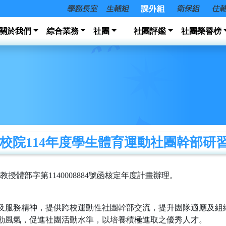
關於我們
綜合業務
社團
社團評鑑
社團榮譽榜
院114年度學生體育運動社團幹部研習營 (
授體部字第1140008884號函核定年度計畫辦理。
能及服務精神，提供跨校運動性社團幹部交流，提升團隊適應及組
運動風氣，促進社團活動水準，以培養積極進取之優秀人才。