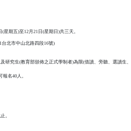
(星期五)至12月21日(星期日)共三天。
1台北市中山北路四段16號)
學生及研究生(教育部頒佈之正式學制者)為限(借讀、旁聽、選讀
可報名40人。
截止。