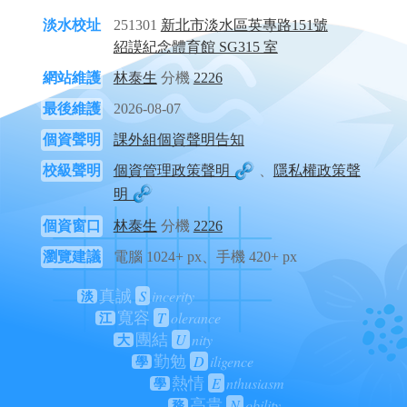
淡水校址
251301
新北市淡水區英專路151號
紹謨紀念體育館 SG315 室
網站維護
林泰生
分機
2226
最後維護
2026-08-07
個資聲明
課外組個資聲明告知
校級聲明
個資管理政策聲明
、
隱私權政策聲
明
個資窗口
林泰生
分機
2226
瀏覽建議
電腦 1024+ px、手機 420+ px
S
incerity
真誠
淡
T
olerance
寬容
江
U
nity
團結
大
D
iligence
勤勉
學
E
nthusiasm
熱情
學
N
obility
高貴
務