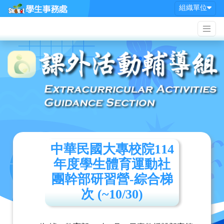
組織單位
中華民國大專校院114
年度學生體育運動社
團幹部研習營-綜合梯
次 (~10/30)