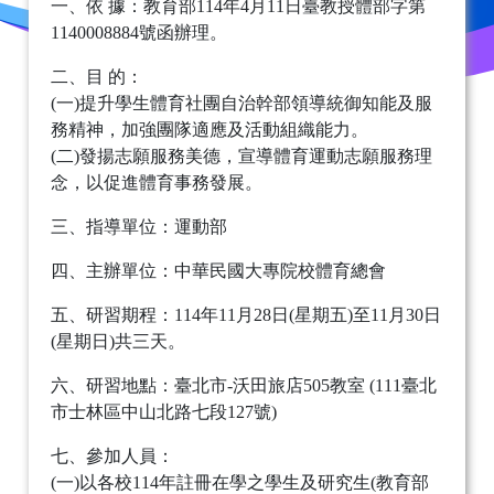
一、依 據：教育部114年4月11日臺教授體部字第
1140008884號函辦理。
二、目 的：
(一)提升學生體育社團自治幹部領導統御知能及服
務精神，加強團隊適應及活動組織能力。
(二)發揚志願服務美德，宣導體育運動志願服務理
念，以促進體育事務發展。
三、指導單位：運動部
四、主辦單位：中華民國大專院校體育總會
五、研習期程：114年11月28日(星期五)至11月30日
(星期日)共三天。
六、研習地點：臺北市-沃田旅店505教室 (111臺北
市士林區中山北路七段127號)
七、參加人員：
(一)以各校114年註冊在學之學生及研究生(教育部