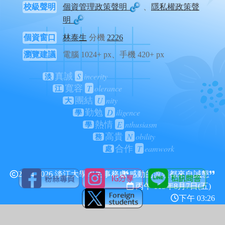
校級聲明
個資管理政策聲明
、
隱私權政策聲
明
個資窗口
林泰生
分機
2226
瀏覽建議
電腦 1024+ px、手機 420+ px
S
incerity
真誠
淡
T
olerance
寬容
江
U
nity
團結
大
D
iligence
勤勉
學
E
nthusiasm
熱情
學
N
obility
高貴
務
T
eamwork
合作
處
2024-2026 淡江大學學生事務處
感動的源頭都來自誠懇
丙午 115年
8月7日(五)
下午 03:26