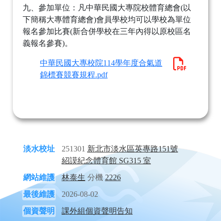
九、參加單位：凡中華民國大專院校體育總會(以
下簡稱大專體育總會)會員學校均可以學校為單位
報名參加比賽(新合併學校在三年內得以原校區名
義報名參賽)。
中華民國大專校院114學年度合氣道
錦標賽競賽規程.pdf
淡水校址
251301
新北市淡水區英專路151號
紹謨紀念體育館 SG315 室
網站維護
林泰生
分機
2226
最後維護
2026-08-02
個資聲明
課外組個資聲明告知