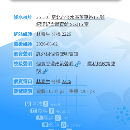
淡水校址
251301
新北市淡水區英專路151號
紹謨紀念體育館 SG315 室
網站維護
林泰生
分機
2226
最後維護
2026-08-02
個資聲明
課外組個資聲明告知
校級聲明
個資管理政策聲明
、
隱私權政策聲
明
個資窗口
林泰生
分機
2226
瀏覽建議
電腦 1024+ px、手機 420+ px
S
incerity
真誠
淡
T
olerance
寬容
江
U
nity
團結
大
D
iligence
勤勉
學