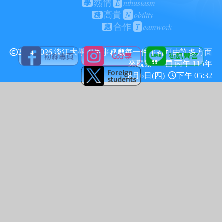
E
nthusiasm
熱情
學
N
obility
高貴
務
T
eamwork
合作
處
2024-2026 淡江大學學生事務處
每一件事都可由許多方面
來觀察
丙午 115年
8月6日(四)
下午 05:32