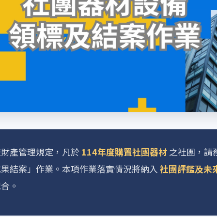
校財產管理規定，凡於
114年度購置社團器材
之社團，請
成果結案」作業。本項作業落實情況將納入
社團評鑑及未
配合。