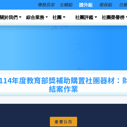
關於我們
綜合業務
社團
社團評鑑
社團榮譽榜
 114年度教育部獎補助購置社團器材：
結案作業
重要公告