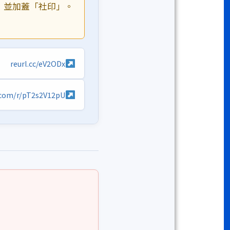
，並加蓋「社印」。
reurl.cc/eV2ODx
e.com/r/pT2s2V12pU