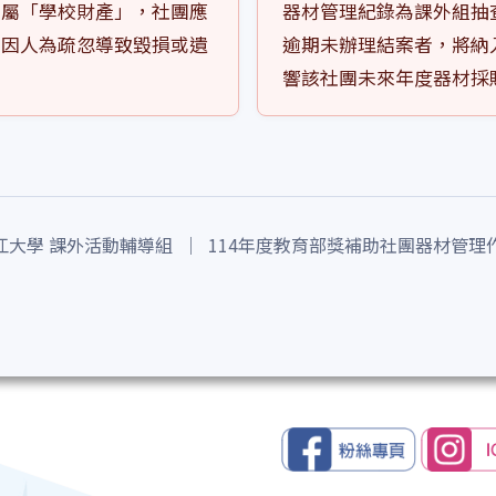
材屬「學校財產」，社團應
器材管理紀錄為課外組抽
若因人為疏忽導致毀損或遺
逾期未辦理結案者，將納
響該社團未來年度器材採
江大學 課外活動輔導組 ｜ 114年度教育部獎補助社團器材管理