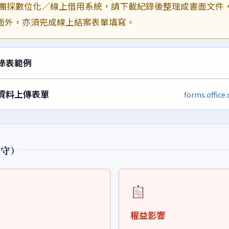
團採數位化／線上借用系統，請下載紀錄後整理成書面文件
面外，亦須完成線上結案表單填寫。
錄表範例
資料上傳表單
forms.offic
遵守）
權益影響