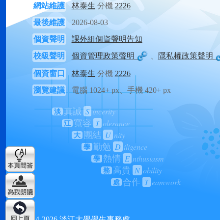
網站維護
林泰生
分機
2226
最後維護
2026-08-03
個資聲明
課外組個資聲明告知
校級聲明
個資管理政策聲明
、
隱私權政策聲明
個資窗口
林泰生
分機
2226
瀏覽建議
電腦 1024+ px、手機 420+ px
S
incerity
真誠
淡
T
olerance
寬容
江
U
nity
團結
大
D
iligence
勤勉
學
E
nthusiasm
熱情
學
N
obility
高貴
務
T
eamwork
合作
處
2024-2026 淡江大學學生事務處