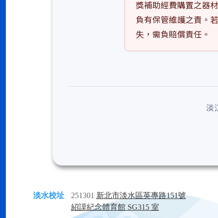
獎補助經費購置之器
負有保管維護之責。
失，需負賠償責任。
淡
淡水校址
251301
新北市淡水區英專路151號
紹謨紀念體育館 SG315 室