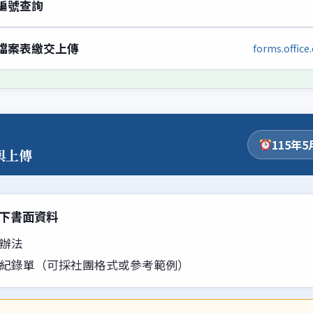
編號查詢
檔案表繳交上傳
forms.offic
115年5
與上傳
下書面資料
辦法
紀錄單（可採社團格式或參考範例）