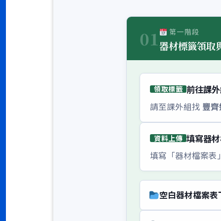
第一階段
01
器材標籤領取
前往課外
領取標籤
請至課外組找
豐齊
填寫器材
資料上傳
填寫「器材檔案表
空白器材檔案表