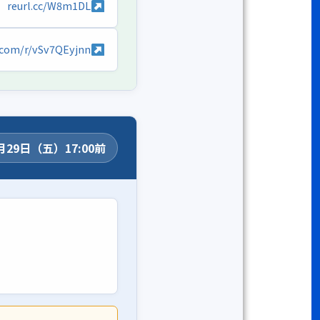
reurl.cc/W8m1DL
e.com/r/vSv7QEyjnn
月29日（五）17:00前