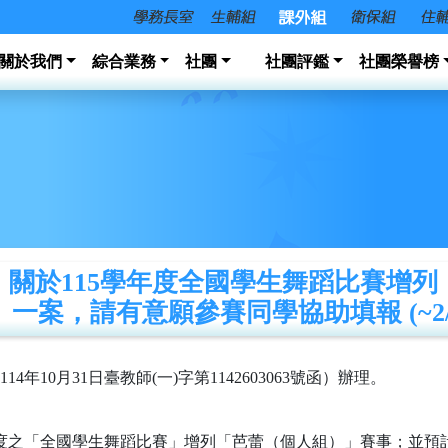
關於我們
綜合業務
社團
社團評鑑
社團榮譽榜
】關於115學年度全國學生舞蹈比賽增列
一案，請有意願參賽同學協助填報 (~2/
10月31日臺教師(一)字第1142603063號函）辦理。
年度之「全國學生舞蹈比賽」增列「芭蕾（個人組）」賽事；並預計