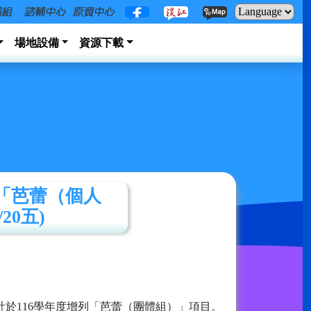
場地設備
資源下載
「芭蕾（個人
20五)
於116學年度增列「芭蕾（團體組）」項目。